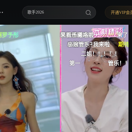
歌手2026
开通VIP会
你好，星期六
啊罗予彤
姐我来啦
啊啊啊二姐
予彤❤️
予彤我来啦
看予曦咯
来了
来看二姐小齐
中餐厅·南洋拾光季
小婉管乐~我来啦
时长？？？
二姐！
来了
二姐
小婉管乐
期待管乐呀
张予曦
快乐老家
二姐！！！！！
来了
第一
管乐！！！
管乐管乐管乐
野狗骨头
忙忙碌碌寻宝藏2
我们的宿舍·归心季
爸爸当家 第五季
密室大逃脱 第八季