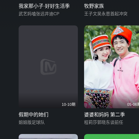
我家那小子·好好生活季
牧野家族
武艺妈嗑张远井迪CP
王子文吴永恩首起冲突
10-10期
05-06
假期中的她们
婆婆和妈妈 第二季
姐姐版足球队
程莉莎郭晓东谈前任