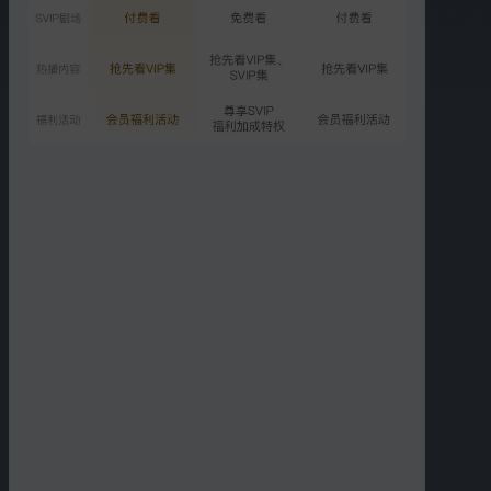
加更版：管乐父母探班乘风
后台
1092.5万次播放
2025-08-26
SVIP
闺女超有料：张予曦张小婉
盐浴
815.2万次播放
2025-08-26
更多选集
精彩短片
更多
›
07:24
05:57
轻加更：拉宏生活vlog
轻加更：管乐生活vlog