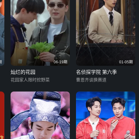
期
06-19期
01-05期
灿烂的花园
名侦探学院 第六季
花园家人限时挖野菜
曹恩齐谈换赛道