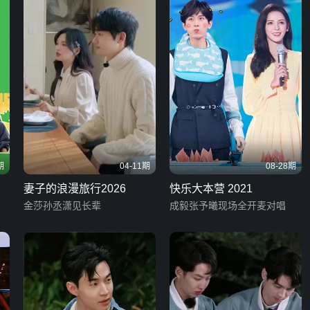
期
04-11期
08-28期
妻子的浪漫旅行2026
快乐大本营 2021
金莎孙丞潇见长辈
成毅张予曦现场全开麦对唱