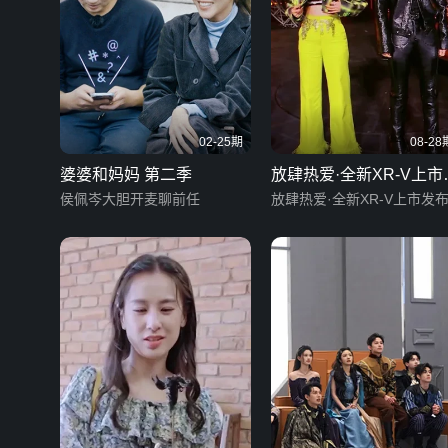
02-25期
08-28
婆婆和妈妈 第二季
放肆热爱·全新XR-V上市
侯佩岑大胆开麦聊前任
布会
放肆热爱·全新XR-V上市发