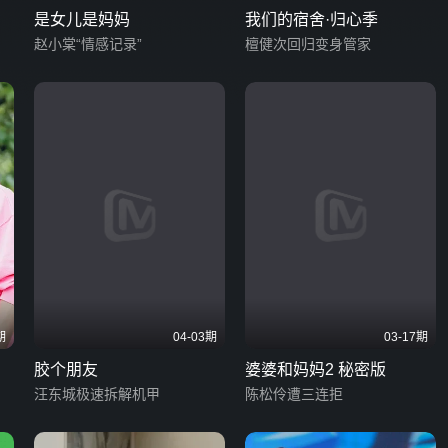
是女儿是妈妈
我们的宿舍·归心季
赵小棠“情感记录”
檀健次回归变身管家
期
04-03期
03-17期
胶个朋友
婆婆和妈妈2 秘密版
汪东城极速拆解机甲
陈松伶遭三连拒