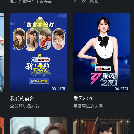
张艺兴戳中辛芷蕾笑点
陈立农当队长
期
08-13期
06-27期
我们的宿舍
乘风2026
全员嗨玩名人牌
年度席位总决选