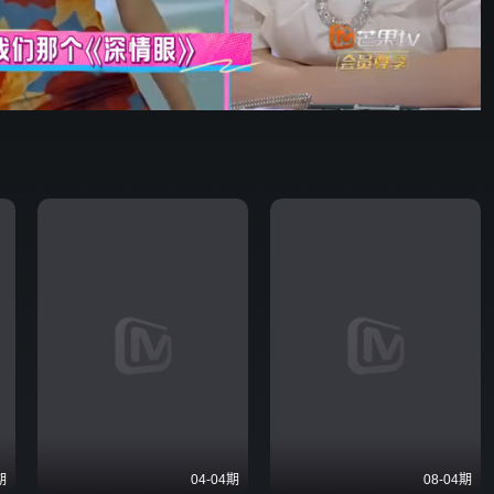
67:19
576P
倍速
发射
期
04-04期
08-04期