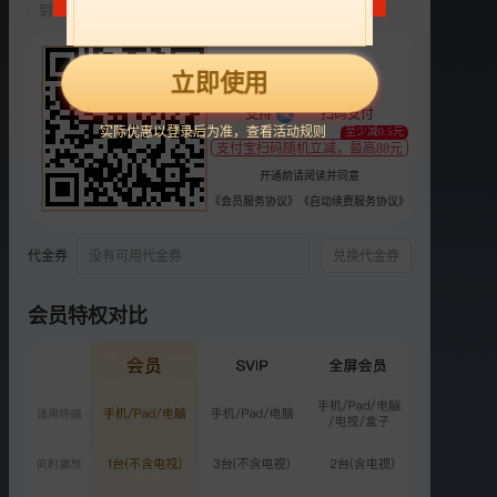
到期前自动续费22元/月，可随时取消。
选集
更多
22
2025
2024
第二季
第一季
立即使用
¥
正片
衍生
支持
扫码支付
实际优惠以登录后为准，查看活动规则
至少减0.5元
SVIP
支付宝扫码随机立减，最高88元
闺女超有料：李晟宽慰管乐
开通前请阅读并同意
855.7万次播放
《会员服务协议》
《自动续费服务协议》
2025-08-19
代金券
没有可用代金券
兑换代金券
VIP
第3期上：管乐罗予彤同行
竞争
会员特权对比
5991.4万次播放
2025-08-24
VIP
第3期下：张予曦小婉闺蜜
约会
5814.6万次播放
2025-08-24
VIP