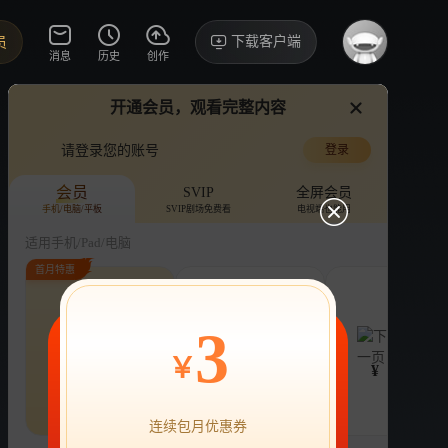
下载客户端
员
消息
历史
创作
开通会员，观看完整内容
视频
讨论
·138
我来了
请登录您的账号
登录
我家那闺女2025
›
详情
打卡
会员
SVIP
全屏会员
手机/电脑/平板
SVIP剧场免费看
电视端也能用
综艺
生活
家庭
适用手机/Pad/电脑
首月特惠
评论
收藏
下载
换设备看
151.6万分享
连续包月
连续包年
季
3
22
218
78
VIP畅享海量剧综
VIP畅享海量剧综
￥
¥
¥
¥
热剧抢先看
|
广告特权
|
1080P
22
立即购买
连续包月优惠券