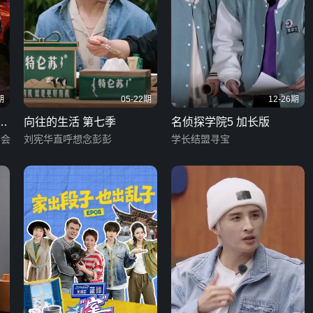
期
05-22期
12-26期
发
向往的生活 第七季
名侦探学院5 加长版
布会
刘宪华直呼想念彭彭
学长结盟寻宝