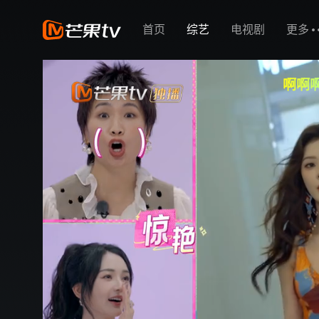
首页
综艺
电视剧
更多
啊啊
二
啊
罗
罗
来