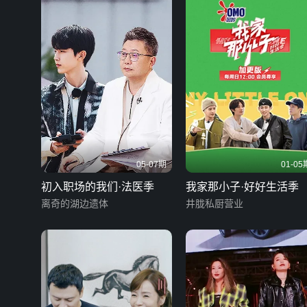
05-07期
01-05
初入职场的我们·法医季
我家那小子·好好生活季
离奇的湖边遗体
井胧私厨营业