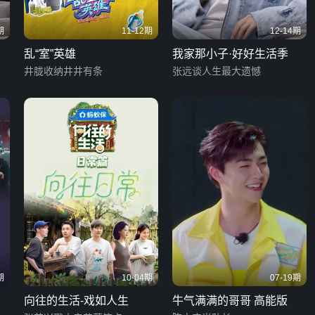
期
11-12期
12-14期
乱“室”英雄
我家那小子·好好生活季
井胧收纳井井有条
张远谈人生最大遗憾
期
10-04期
07-19期
向往的生活-戏如人生
牛气满满的哥哥 高能版