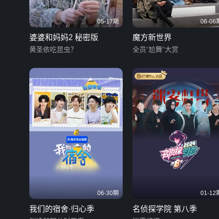
05-17期
06-06
婆婆和妈妈2 秘密版
魔方新世界
黄圣依吃昆虫？
全员“尬舞”大赏
06-30期
01-12
我们的宿舍·归心季
名侦探学院 第八季