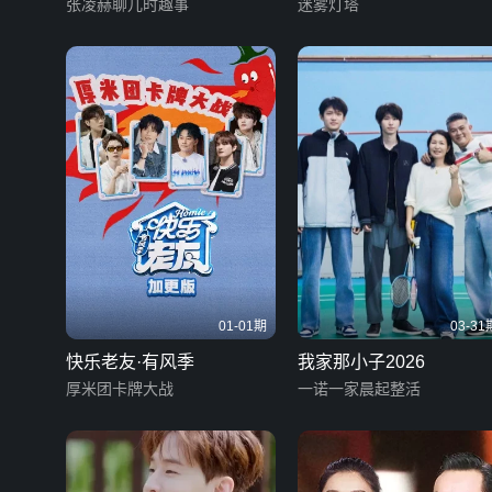
张凌赫聊儿时趣事
迷雾灯塔
01-01期
03-31
快乐老友·有风季
我家那小子2026
厚米团卡牌大战
一诺一家晨起整活