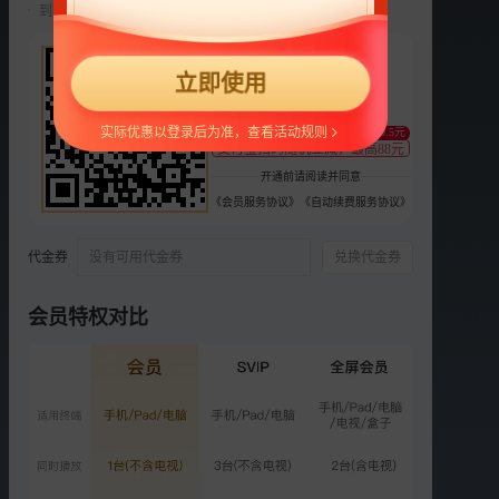
到期前自动续费22元/月，可随时取消。
选集
更多
22
2025
2024
第二季
第一季
立即使用
¥
正片
衍生
支持
扫码支付
实际优惠以登录后为准，查看活动规则
至少减0.5元
支付宝扫码随机立减，最高88元
《我家那闺女2025》媒体
开通前请阅读并同意
观影会
《会员服务协议》
《自动续费服务协议》
1089.3万次播放
2025-08-02
代金券
没有可用代金券
兑换代金券
VIP
超前企划：卢昱晓迎接新闺
女
会员特权对比
1611.9万次播放
2025-08-03
VIP
第1期上：管乐家迎来救星
井胧
7370.8万次播放
2025-08-10
VIP