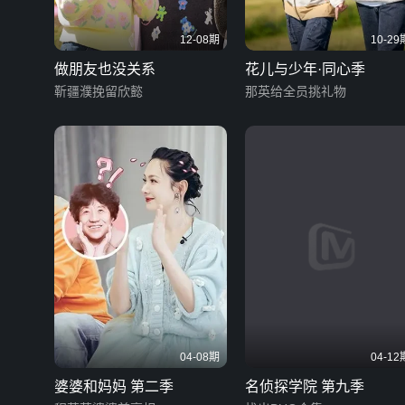
12-08期
10-29
做朋友也没关系
花儿与少年·同心季
靳疆濮挽留欣懿
那英给全员挑礼物
04-08期
04-12
婆婆和妈妈 第二季
名侦探学院 第九季