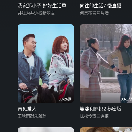
我家那小子·好好生活季
向往的生活7 慢直播
井胧为井迪找新朋友
何炅布置照片墙
08-26期
03-17
再见爱人
婆婆和妈妈2 秘密版
王秋雨怼朱雅琼
陈松伶遭三连拒