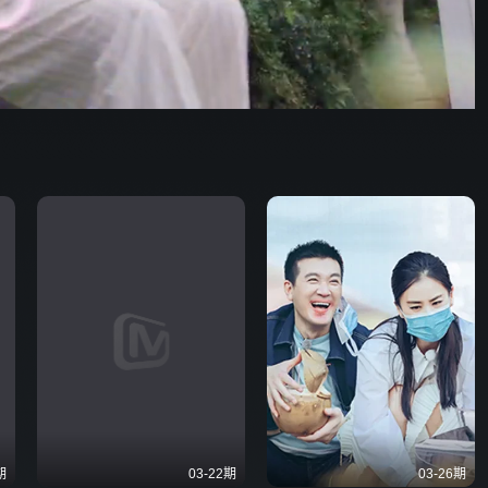
野狗骨头
100:15
576P
倍速
发射
期
03-22期
03-26期