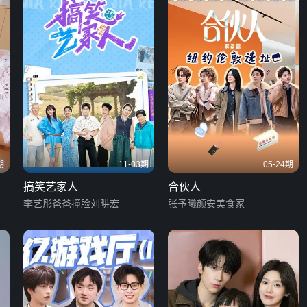
期
11-03期
05-24期
搞笑艺家人
合伙人
李艺彤爸爸撞脸刘畊宏
张予曦颜安美食家