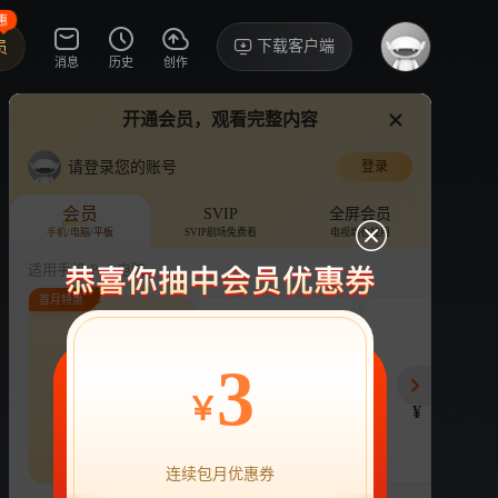
惠
下载客户端
员
消息
历史
创作
开通会员，观看完整内容
视频
讨论
·353
张予曦张予曦张予曦张予曦张予曦张予曦张予曦张予曦
请登录您的账号
登录
我家那闺女2025
›
详情
会员
SVIP
全屏会员
手机/电脑/平板
SVIP剧场免费看
电视端也能用
张予曦
综艺
生活
家庭
适用手机/Pad/电脑
首月特惠
评论
收藏
下载
换设备看
151.6万分享
连续包月
连续包年
季
3
22
218
78
开通VIP会员
免前贴片广告，解锁会员权益
￥
¥
¥
¥
热剧抢先看
|
广告特权
|
1080P
22
立即开通
连续包月优惠券