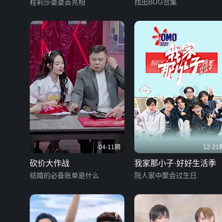
程莉莎婆婆首亮相
找出BUG合集
04-11期
12-21
砍价大作战
我家那小子·好好生活季
结婚的必备账单是什么
院人家中聚会过生日