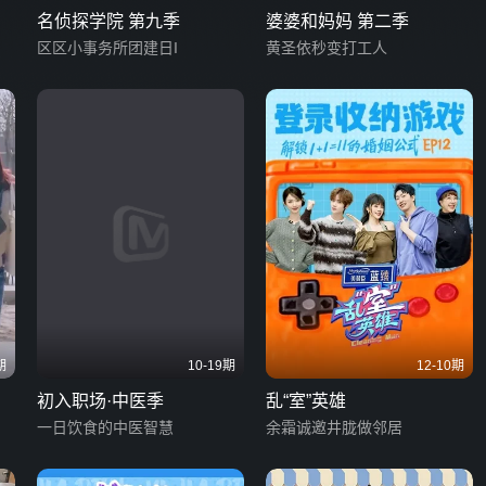
名侦探学院 第九季
婆婆和妈妈 第二季
区区小事务所团建日I
黄圣依秒变打工人
期
10-19期
12-10期
初入职场·中医季
乱“室”英雄
一日饮食的中医智慧
余霜诚邀井胧做邻居