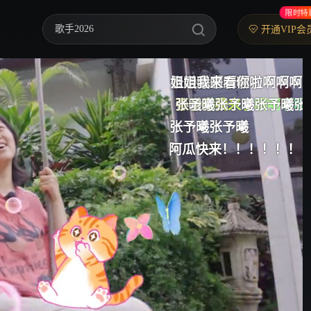
限时特
歌手2026
开通VIP会
乘风2026
予曦我来啦
予曦宝宝来啦！
张予曦啊啊啊，啊啊啊啊啊
姐姐我来看你啦
我爱看张予曦
中餐厅·南洋拾光季
孙怡好美
予曦我来了
张予曦
张予曦我来了啊啊啊啊啊啊
张予曦张予曦张予曦张予曦
张予曦
快乐老家
张予曦张予曦
豹豹猫猫我来了
阿瓜快来！！！！！！
张予曦
忙忙碌碌寻宝藏2
妻子的浪漫旅行2026
我们的宿舍·归心季
克制升温
爸爸当家 第五季
你好，星期六