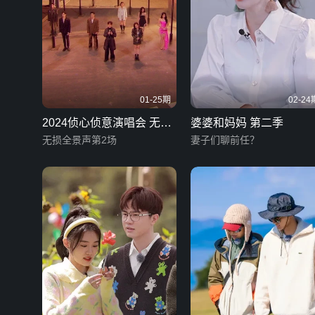
01-25期
02-24
2024侦心侦意演唱会 无损
婆婆和妈妈 第二季
全景声
无损全景声第2场
妻子们聊前任？