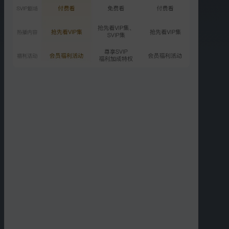
第1期下：张予曦谈理想型
6689.6万次播放
2025-08-10
VIP
加更版：孙怡讲爱的升华
1256.8万次播放
2025-08-12
更多选集
精彩短片
更多
›
01:24
01:31
拉宏桑是“引导型闺女”吧
张予曦和妈妈闺蜜式母女