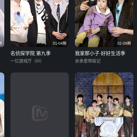
期
01-04期
02-09期
名侦探学院 第九季
我家那小子·好好生活季
一亿游戏厅（III）
余承恩带娃记