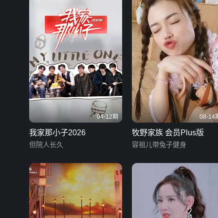
04-12期
08-14
我家那小子2026
牧野家族 会员Plus版
但院人长久
容祖儿带兔子健身