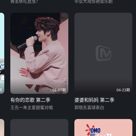
黄圣依吃昆虫？
毕业大戏惊艳音乐剧
期
01-07期
04-23期
有你的恋歌 第二季
婆婆和妈妈 第二季
王先一朱主爱甜蜜对唱
郭晓东直球表白