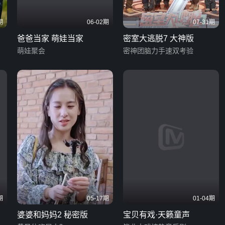
期
06-02期
07-31期
爸爸当家 萌娃当家
密室大逃脱7 大神版
萌娃聚会
密神团脑力手速双考验
期
05-17期
01-04期
婆婆和妈妈2 秘密版
宝贝有戏·天籁童声