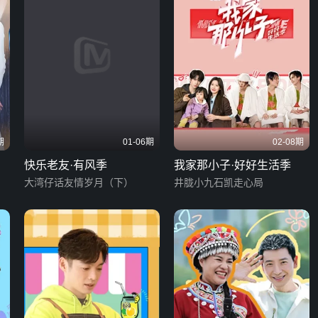
期
01-06期
02-08期
快乐老友·有风季
我家那小子·好好生活季
大湾仔话友情岁月（下）
井胧小九石凯走心局