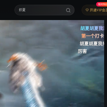
限时特
炽夏
开通VIP会
歌手2026
胡夏胡夏我来啦！
乘风2026
第一个打卡
胡夏
中餐厅·南洋拾光季
胡夏胡夏我来了
来
厉害
快乐老咖
快乐老家
忙忙碌碌寻宝藏2
妻子的浪漫旅行2026
我们的宿舍·归心季
克制升温
爸爸当家 第五季