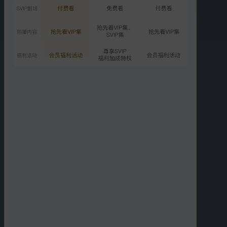
第15期：宿舍活动脑暴创意
大会
3297.0万次播放
2025-11-14
推荐
声鸣远扬2025
更多选集
精彩短片
更多
›
05:08
06:03
《送流水》练习室版
纯享：《罗曼蒂克乌托邦
（Utopia）》