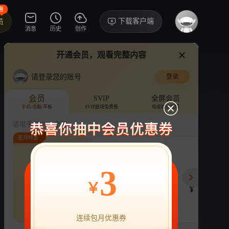
惠
下载客户端
员
消息
历史
创作
开通会员，观看完整内容
视频
讨论
·128
来看苏醒啦
！！！
请登录您的账号
登录
披荆斩棘2025
›
详情
咯来咯
会员
SVIP
全屏会员
手机/电脑/平板
SVIP剧场免费看
电视端也能用
张远
综艺
音乐
竞演
适用手机/Pad/电脑
首月特惠
评论
收藏
下载
换设备看
331.3万分享
连续包月
连续包年
季
3
22
218
78
开通VIP会员
免前贴片广告，解锁会员权益
￥
¥
¥
¥
热剧抢先看
|
广告特权
|
1080P
22
立即开通
连续包月优惠券