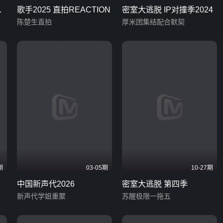
演
歌手2025 直拍REACTION
密室大逃脱 IP对撞季2024
陈楚生直拍
厚米团集结配合默契
期
03-05期
10-27期
中国新声代2026
密室大逃脱 第四季
新声代学姐重聚
苏醒极限一拖五