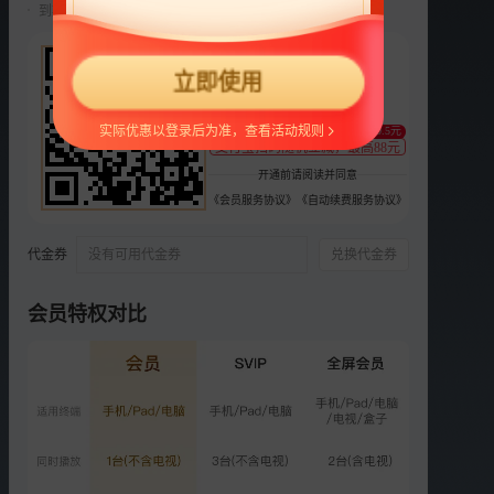
到期前自动续费22元/月，可随时取消。
选集
更多
22
2025
2024
2023
2022
2021
立即使用
¥
正片
衍生
舞台纯享
支持
扫码支付
实际优惠以登录后为准，查看活动规则
至少减0.5元
正片
支付宝扫码随机立减，最高88元
第12期：终极诞生夜
开通前请阅读并同意
3.5亿次播放
《会员服务协议》
《自动续费服务协议》
2025-10-24
代金券
没有可用代金券
兑换代金券
正片
第13期：四大战队真心话时
间
会员特权对比
2877.4万次播放
2025-10-31
正片
第14期：五公舞台陪看
reaction
3035.3万次播放
2025-11-07
正片