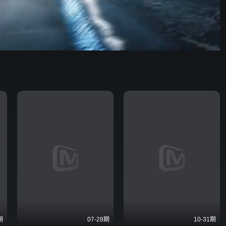
你好，星期六
51:21
576P
倍速
发射
期
07-28期
10-31期