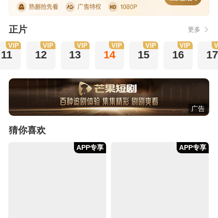
正片
更多
VIP
VIP
VIP
VIP
VIP
VIP
V
11
12
13
14
15
16
1
广告
猜你喜欢
APP专享
APP专享