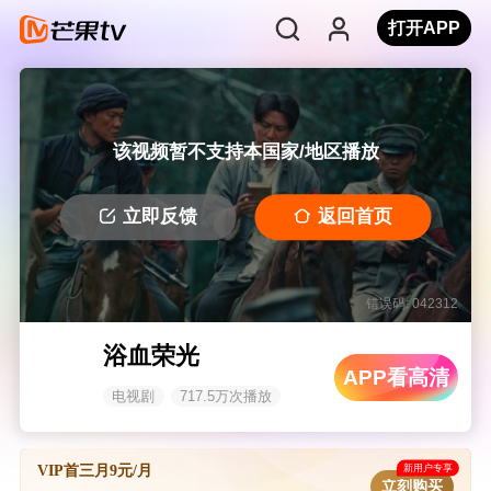
打开APP
该视频暂不支持本国家/地区播放
立即反馈
返回首页
错误码: 042312
浴血荣光
APP看高清
电视剧
717.5万次播放
新用户专享
VIP首三月9元/月
立刻购买