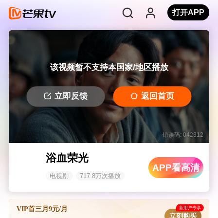
打开APP
该视频暂不支持本国家/地区播放
立即反馈
返回首页
错误码: 042312
浴血荣光
APP看高清
电视剧
717.8万次播放
新用户专享
VIP首三月9元/月
立刻购买