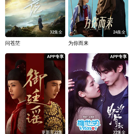
32集全
24集全
问苍茫
为你而来
APP专享
APP专享
更新至22集
32集全