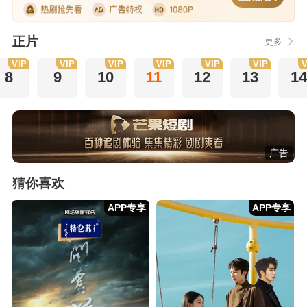
正片
更多
VIP
VIP
VIP
VIP
VIP
VIP
V
8
9
10
11
12
13
14
广告
猜你喜欢
APP专享
APP专享