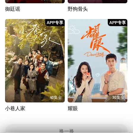
御廷谣
野狗骨头
APP专享
APP专享
40集全
30集全
小巷人家
耀眼
换一换