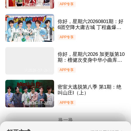
丁程鑫小魔术轻松“拿捏”章若
第2026-07-25期
APP专享
楠金靖
你好，星期六20260801期：好
6团空降大庸古城 丁程鑫爆笑
模仿孙悟空经典台词
第2026-08-01期
APP专享
你好，星期六2026 加更版第10
期：檀健次变身中华小曲库获
全场MVP 魔性舞蹈登场金靖章
第2026-07-26期
APP专享
若楠不停爆灯
密室大逃脱第八季 第1期：绝
叫山庄Ⅰ（上）
第2026-07-22期
APP专享
换一换