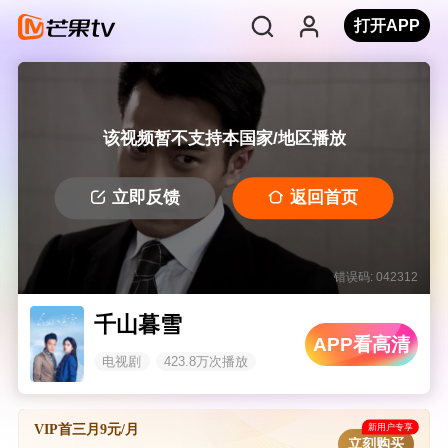
打开APP
该视频暂不支持本国家/地区播放
立即反馈
返回首页
错误码: 042312
千山暮雪
APP看高清
电视剧
423.8万次播放
新用户专享
VIP首三月9元/月
立刻购买