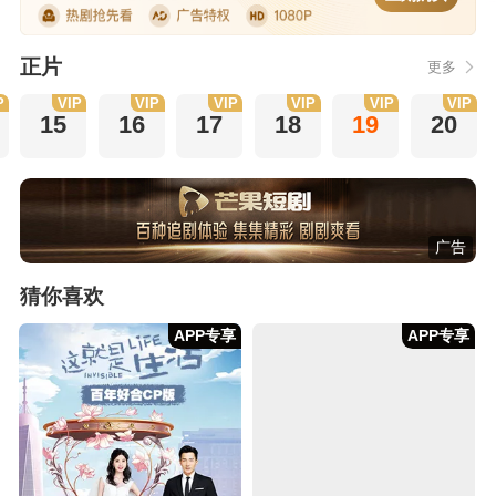
正片
更多
P
VIP
VIP
VIP
VIP
VIP
VIP
15
16
17
18
19
20
广告
猜你喜欢
APP专享
APP专享