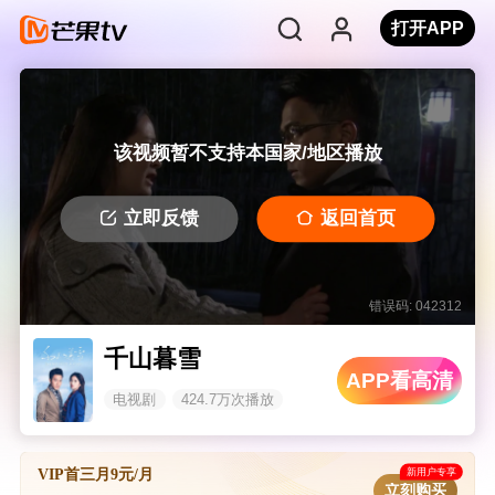
打开APP
该视频暂不支持本国家/地区播放
立即反馈
返回首页
错误码: 042312
千山暮雪
APP看高清
电视剧
424.7万次播放
新用户专享
VIP首三月9元/月
立刻购买