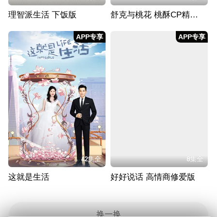
理智派生活 下饭版
舒克与桃花 桃酥CP精华版
APP专享
APP专享
42集全
8集全
这就是生活
好好说话 高情商修爱版
换一换