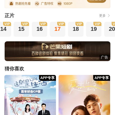
正片
更多
VIP
VIP
VIP
VIP
VIP
VIP
V
14
15
16
17
18
19
20
广告
猜你喜欢
APP专享
APP专享