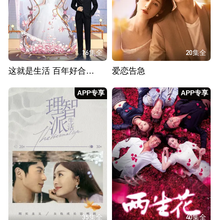
16集全
20集全
这就是生活 百年好合CP版
爱恋告急
APP专享
APP专享
35集全
40集全