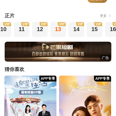
正片
更多
VIP
VIP
VIP
VIP
VIP
VIP
V
10
11
12
13
14
15
16
广告
猜你喜欢
APP专享
APP专享