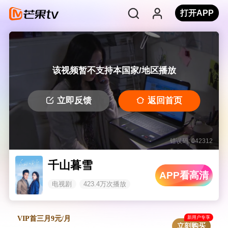
打开APP
该视频暂不支持本国家/地区播放
立即反馈
返回首页
错误码: 042312
千山暮雪
APP看高清
电视剧
423.4万次播放
新用户专享
VIP首三月9元/月
立刻购买