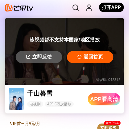
打开APP
该视频暂不支持本国家/地区播放
立即反馈
返回首页
错误码: 042312
千山暮雪
APP看高清
电视剧
425.5万次播放
新用户专享
VIP首三月9元/月
立刻购买