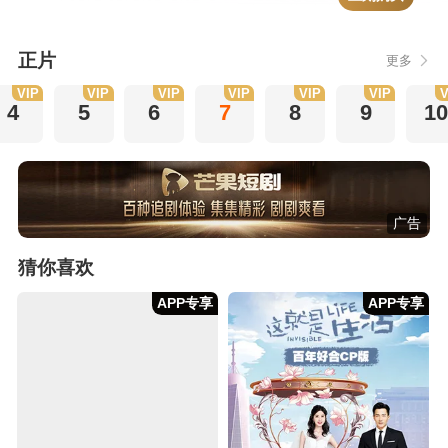
正片
更多
VIP
VIP
VIP
VIP
VIP
VIP
V
4
5
6
7
8
9
10
广告
猜你喜欢
APP专享
APP专享