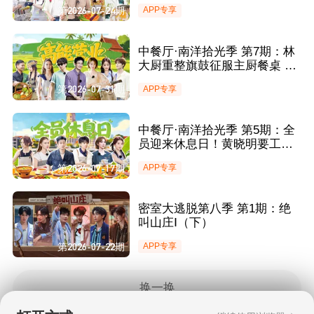
慰 尹浩宇惊喜回归助力营业
第2026-07-24期
APP专享
中餐厅·南洋拾光季 第7期：林
大厨重整旗鼓征服主厨餐桌 王
俊凯手动维持鸡舍秩序引爆笑
第2026-07-31期
APP专享
中餐厅·南洋拾光季 第5期：全
员迎来休息日！黄晓明要工资
被王俊凯爆笑回怼
第2026-07-17期
APP专享
密室大逃脱第八季 第1期：绝
叫山庄Ⅰ（下）
第2026-07-22期
APP专享
换一换