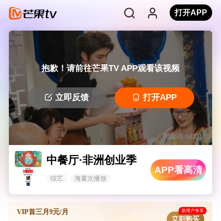
打开APP
抱歉！请前往芒果TV APP观看该视频
立即反馈
打开APP
错误码: 042312
中餐厅·非洲创业季
APP看高清
综艺
海量次播放
新用户专享
VIP首三月9元/月
立刻购买