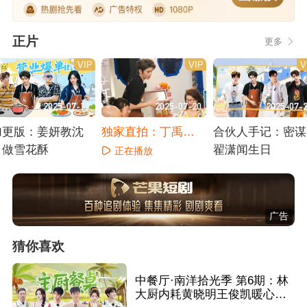
正片
更多
VIP
VIP
V
2025-07-19
2025-07-20
2025-07-
加更版：姜妍教沈
独家直拍：丁禹兮
合伙人手记：密谋
月做雪花酥
做茨饭糕
翟潇闻生日
正在播放
正在播放
正在播放
广告
猜你喜欢
中餐厅·南洋拾光季 第6期：林
大厨内耗黄晓明王俊凯暖心安