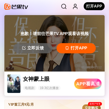
打开APP
抱歉！请前往芒果TV APP观看该视频
立即反馈
打开APP
错误码: 042312
女神蒙上眼
APP看高清
电视剧
19.3亿次播放
新用户专享
VIP首三月9元/月
立刻购买