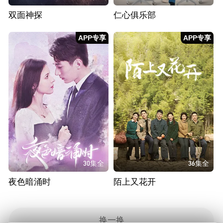
双面神探
仁心俱乐部
APP专享
APP专享
30集全
36集全
夜色暗涌时
陌上又花开
换一换