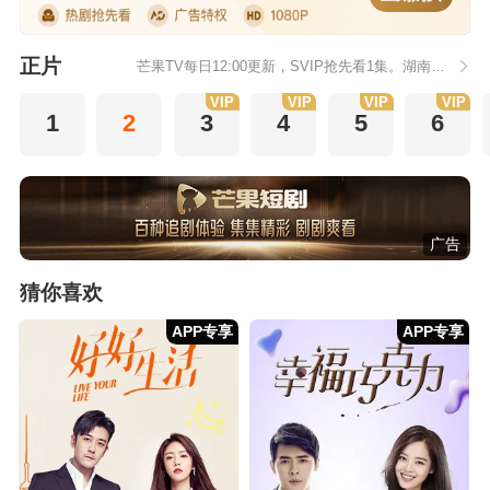
正片
芒果TV每日12:00更新，SVIP抢先看1集。湖南卫视金鹰独播剧场播出。
VIP
VIP
VIP
VIP
1
2
3
4
5
6
广告
猜你喜欢
APP专享
APP专享