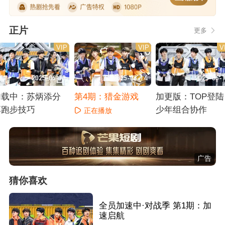
正片
更多
VIP
VIP
V
2025-06-13
2025-06-14
2025-06-
加载中：苏炳添分
第4期：猎金游戏
加更版：TOP登陆
享跑步技巧
少年组合协作
正在播放
正在播放
正在播放
广告
猜你喜欢
全员加速中·对战季 第1期：加
速启航