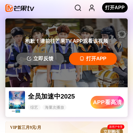
打开APP
抱歉！请前往芒果TV APP观看该视频
立即反馈
打开APP
错误码: 042312
全员加速中2025
APP看高清
综艺
海量次播放
新用户专享
VIP首三月9元/月
立刻购买