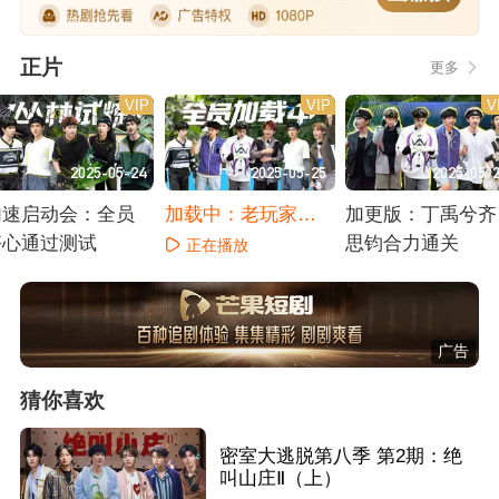
正片
更多
VIP
VIP
V
2025-05-24
2025-05-25
2025-05-
加速启动会：全员
加载中：老玩家苏
加更版：丁禹兮齐
齐心通过测试
醒传授经验
思钧合力通关
正在播放
正在播放
正在播放
广告
猜你喜欢
密室大逃脱第八季 第2期：绝
叫山庄Ⅱ（上）