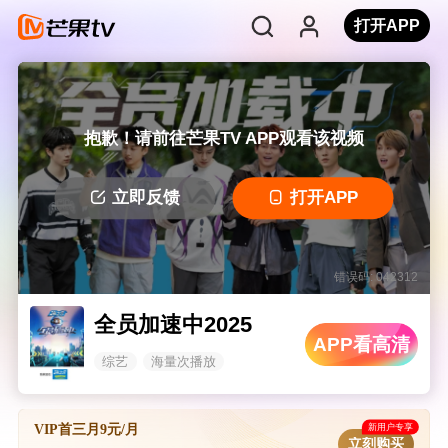
打开APP
抱歉！请前往芒果TV APP观看该视频
立即反馈
打开APP
错误码: 042312
全员加速中2025
APP看高清
综艺
海量次播放
新用户专享
VIP首三月9元/月
立刻购买