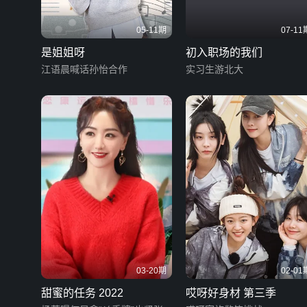
05-11期
07-11
是姐姐呀
初入职场的我们
江语晨喊话孙怡合作
实习生游北大
03-20期
02-01
甜蜜的任务 2022
哎呀好身材 第三季