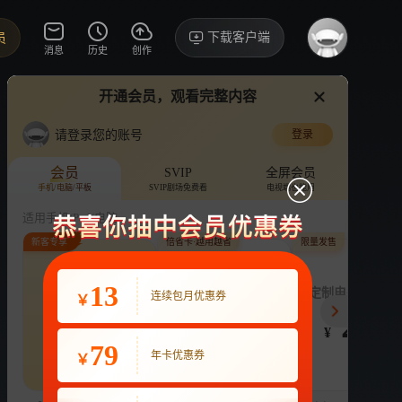
下载客户端
员
消息
历史
创作
开通会员，观看完整内容
视频
讨论
·131
了
使沈月
请登录您的账号
登录
是女儿是妈妈 第二季
›
详情
你的兵来啦
会员
SVIP
全屏会员
手机/电脑/平板
SVIP剧场免费看
电视端也能用
月月
综艺
明星趣事
代际
适用手机/Pad/电脑
新客专享
倍省卡·越用越省
限量发售
评论
收藏
下载
换设备看
60.0万分享
连续包月
13
月付最低至
定制电子吧唧年
连续包月优惠券
￥
22
3.9
248
开通VIP会员
免前贴片广告，解锁会员权益
¥
¥
¥
热剧抢先看
|
广告特权
|
1080P
79
22
年卡优惠券
￥
立即开通