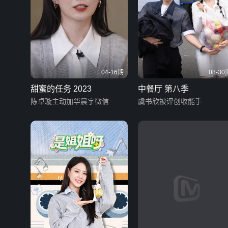
04-16期
08-30
甜蜜的任务 2023
中餐厅 第八季
陈卓璇主动加华晨宇微信
虞书欣被评创收能手