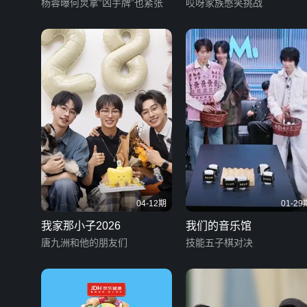
杨蓉曝何炅拿“凶手牌”也紧张
哎呀家族憋笑挑战
04-12期
01-29
我家那小子2026
我们的音乐馆
唐九洲和他的朋友们
技能五子棋对决