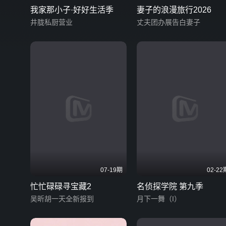
我家那小子·好好生活季
妻子的浪漫旅行2026
井胧私厨营业
丈夫团办展告白妻子
07-19期
02-22
忙忙碌碌寻宝藏2
名侦探学院 第九季
吴昕胡一天全新报到
月下一舞（I）