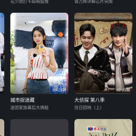
花少团打卡超萌狐猴
曾万辉详解芯片突围
期
08-23期
02-23期
城市捉迷藏
大侦探 第八季
迷团家族幕后大揭秘
往日回响（上）