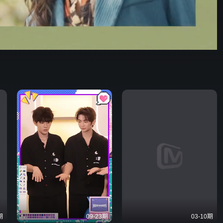
129:22
576P
倍速
发射
期
09-23期
03-10期