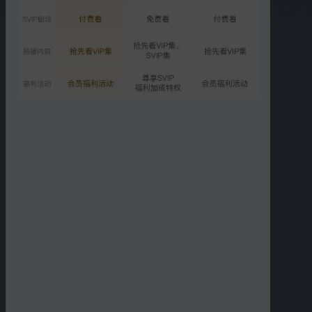
会员彩蛋：陈梦立下训练目
标
805.5万次播放
2025-07-29
推荐
中餐厅·非洲创业季
更多选集
精彩短片
更多
›
04:25
03:17
女儿们携手献唱《她和她
陈梦零基础跳元气啦啦
和她》
操！