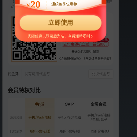
20
【新用户专享】前3个月每月9元，第4个月起22元/月，到期前自
连续包季优惠券
￥
动续费，可随时取消。
选集
更多
22
第2季
第1季
立即使用
¥
正片
衍生
支持
扫码支付
实际优惠以登录后为准，查看活动规则
至少减1元
VIP
支付宝随机立减，最高88元
超前营业：“就不乖”派对
开通前请阅读并同意
986.9万次播放
《会员服务协议》
《自动续费服务协议》
2025-07-26
正片
代金券
没有可用代金券
兑换代金券
第12期：母女们共谱成长终
章！
1.4亿次播放
会员特权对比
2025-07-27
VIP
彩蛋特辑：陈梦圆童年心愿
799.0万次播放
2025-07-27
VIP