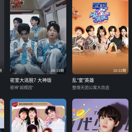
期
08-19期
10-22期
密室大逃脱7 大神版
乱“室”英雄
密神“超模团”
整理天团公寓大改造