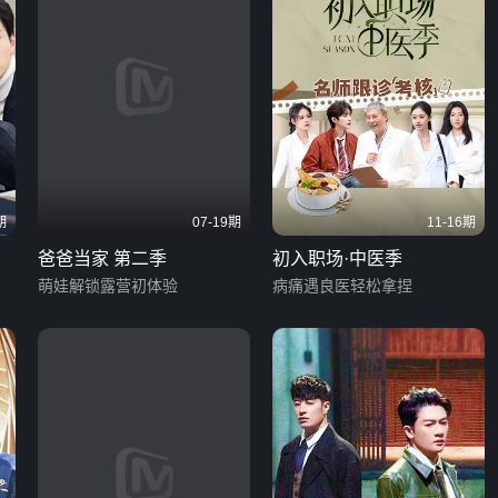
期
07-19期
11-16期
爸爸当家 第二季
初入职场·中医季
萌娃解锁露营初体验
病痛遇良医轻松拿捏