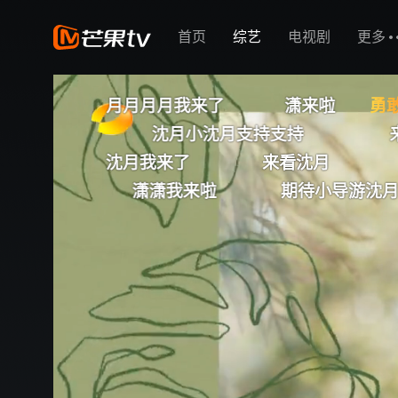
首页
综艺
电视剧
更多
我来了
潇来啦
小沈
沈月玩的
勇
沈月小沈月支持支持
来看我们月月 小沈月
来了
来看沈月
沈月
潇
我来啦
期待小导游沈月
陈梦陈梦陈