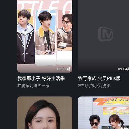
02-22期
09-04
我家那小子·好好生活季
牧野家族 会员Plus版
井胧东北搞笑一家
容祖儿帮小狗洗澡