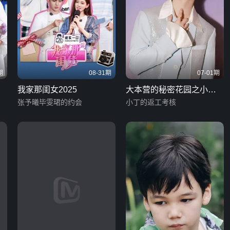
期
08-31期
07-01期
我家那闺女2025
大本营的秘密花园之小丁
张予曦毕雯珺的约会
上班季
小丁的返工考核