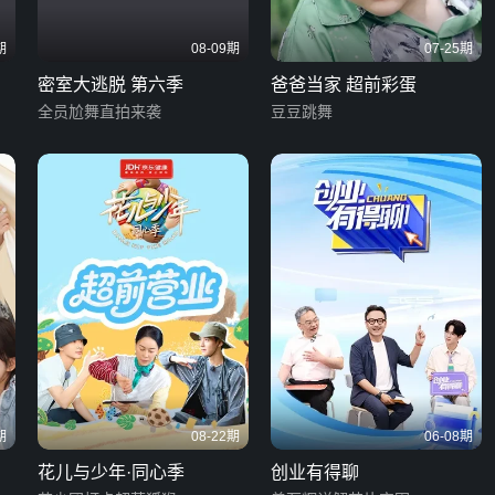
期
08-09期
07-25期
密室大逃脱 第六季
爸爸当家 超前彩蛋
全员尬舞直拍来袭
豆豆跳舞
期
08-22期
06-08期
花儿与少年·同心季
创业有得聊