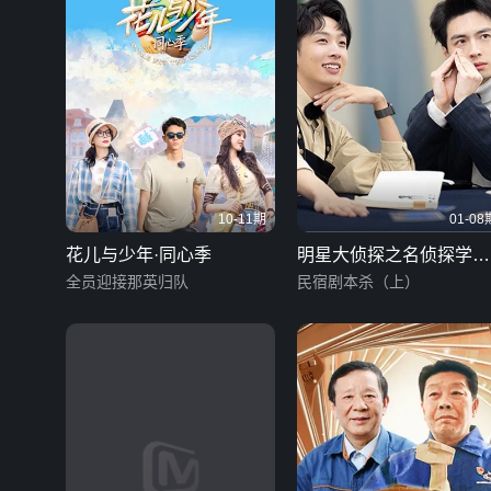
10-11期
01-08
花儿与少年·同心季
明星大侦探之名侦探学院
全员迎接那英归队
第三季
民宿剧本杀（上）