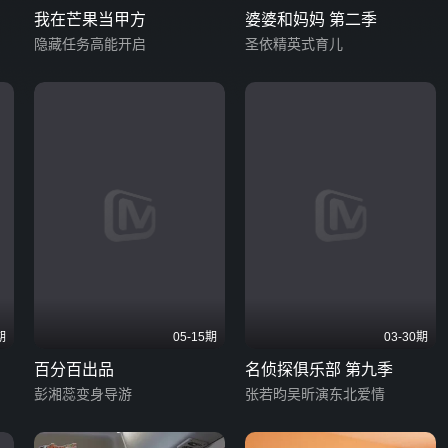
我在芒果当甲方
婆婆和妈妈 第二季
隐藏任务高能开启
圣依精英式育儿
期
05-15期
03-30期
百分百出品
名侦探俱乐部 第九季
彭湘蕊变身导游
张若昀吴昕演东北爱情