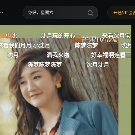
你好，星期六
开通VIP会
中餐厅·南洋拾光季
开心
敢沈月
来看沈月宝贝啦
沈月我来
快乐老家
陈梦陈梦
沈月我来了
小天
野狗骨头
我来啦
好幸福啊连看三天沈月
沈月
梦
沈月沈月
来看沈月咯
忙忙碌碌寻宝藏2
我们的宿舍·归心季
爸爸当家 第五季
密室大逃脱 第八季
御廷谣