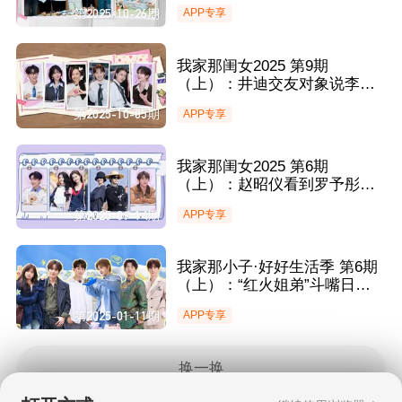
察室 井迪井胧家庭版二人转笑
第2025-10-26期
APP专享
翻武星一家
我家那闺女2025 第9期
（上）：井迪交友对象说李嘉
格是聚会主持人 管乐让妈妈学
第2025-10-05期
APP专享
习李艺彤爸爸出去打拼？
我家那闺女2025 第6期
（上）：赵昭仪看到罗予彤跟
别人合照酸到喘粗气 管乐张颜
第2025-09-14期
APP专享
齐自信出海“乘风破浪”
我家那小子·好好生活季 第6期
（上）：“红火姐弟”斗嘴日常
笑得合不拢嘴 王一珩“花式游
第2025-01-11期
APP专享
玩”松弛感拉满！
换一换