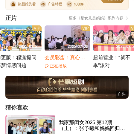
正片
更多《是女儿是妈妈》系列内容
VIP
VIP
V
2025-07-21
2025-07-22
2025-07-
加更版：程潇提问
会员彩蛋：真心
超前营业：“就不
陈梦情感问题
话“小冒险”
乖”派对
正在播放
正在播放
正在播放
广告
猜你喜欢
我家那闺女2025 第12期
（上）：张予曦和妈妈回归观