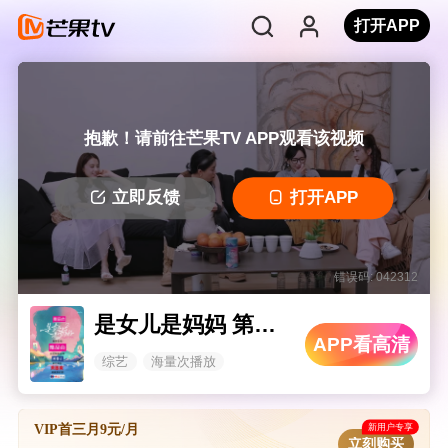
打开APP
抱歉！请前往芒果TV APP观看该视频
立即反馈
打开APP
错误码: 042312
是女儿是妈妈 第二季
APP看高清
综艺
海量次播放
新用户专享
VIP首三月9元/月
立刻购买