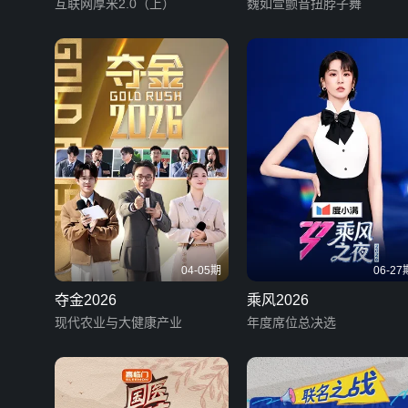
互联网厚米2.0（上）
魏如萱颤音扭脖子舞
04-05期
06-27
夺金2026
乘风2026
现代农业与大健康产业
年度席位总决选