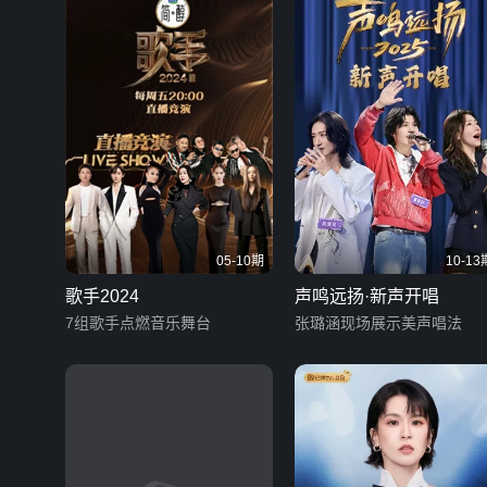
05-10期
10-13
歌手2024
声鸣远扬·新声开唱
7组歌手点燃音乐舞台
张璐涵现场展示美声唱法