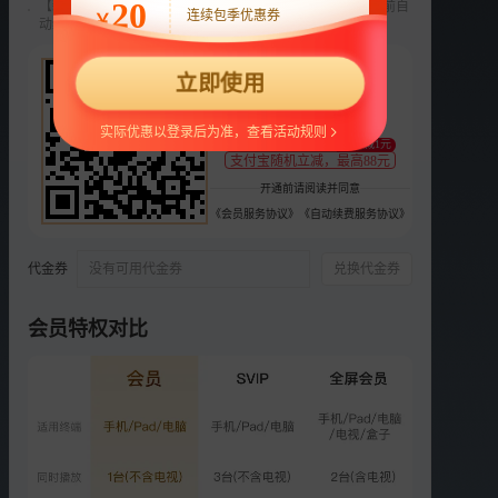
20
【新用户专享】前3个月每月9元，第4个月起22元/月，到期前自
连续包季优惠券
￥
动续费，可随时取消。
选集
更多
22
2026
2025
2024
当打之年
2019
更多
2018
2017
立即使用
¥
正片
衍生
纯享版
直拍版
支持
扫码支付
实际优惠以登录后为准，查看活动规则
至少减1元
VIP
支付宝随机立减，最高88元
第10期：终极张榜赛打响
开通前请阅读并同意
2.7亿次播放
《会员服务协议》
《自动续费服务协议》
2025-07-18
VIP
代金券
没有可用代金券
兑换代金券
第11期：终极揭榜赛神仙打
架
2.7亿次播放
会员特权对比
2025-07-25
VIP
第12期：突围之战强势破局
2.6亿次播放
2025-08-01
VIP