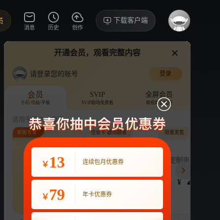
下载客户端
员
消息
历史
创作
开通会员，观看完整内容
视频
讨论
·3675
生
请登录您的账号
登录
歌手2025
›
详情
会员
SVIP
全屏会员
手机/电脑/平板
SVIP剧场免费看
电视端也能用
啊啊
综艺
音乐
竞演
适用手机/Pad/电脑
新客专享
倍省卡·越用越省
限量发售
评论
收藏
下载
换设备看
181.1万分享
连续包月
13
月付最低至
定制电子吧唧年
连续包月优惠券
￥
22
3.9
248
开通VIP会员
免前贴片广告，解锁会员权益
¥
¥
¥
热剧抢先看
|
广告特权
|
1080P
79
22
年卡优惠券
￥
立即开通