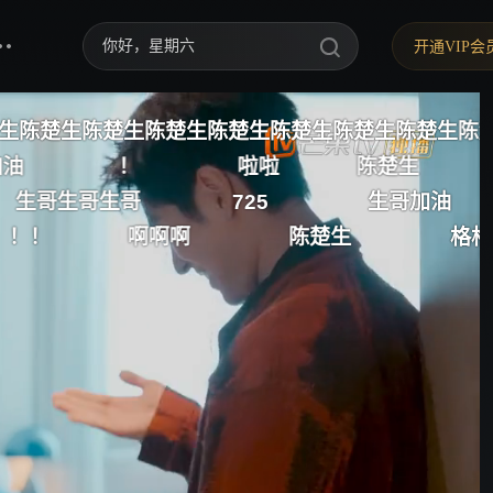
你好，星期六
开通VIP会
中餐厅·南洋拾光季
生陈楚生陈楚生陈楚生陈楚生陈楚生陈楚生陈楚生陈楚
快乐老家
啦啦
陈楚生
陈楚生
野狗骨头
725
生哥加油
歌王陈楚生
啊
陈楚生
格格可惜了
啊
忙忙碌碌寻宝藏2
我们的宿舍·归心季
爸爸当家 第五季
密室大逃脱 第八季
御廷谣