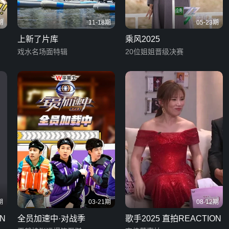
期
11-18期
05-23期
上新了片库
乘风2025
戏水名场面特辑
20位姐姐晋级决赛
期
03-21期
08-12期
N
全员加速中·对战季
歌手2025 直拍REACTION