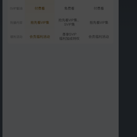
第13期：荣耀汇聚终极一战
2.8亿次播放
2025-08-08
推荐
声起地平线
更多选集
精彩短片
更多
›
00:34
00:37
直拍：《燕子+花儿为什么
直拍：卫兰《冷雨夜》
这样红》