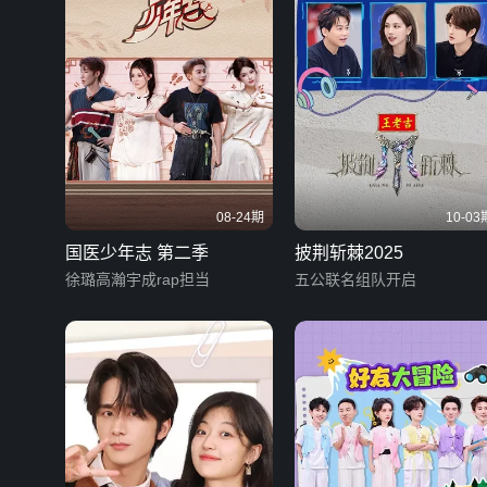
08-24期
10-03
国医少年志 第二季
披荆斩棘2025
徐璐高瀚宇成rap担当
五公联名组队开启