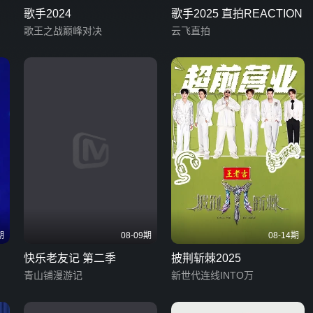
歌手2024
歌手2025 直拍REACTION
歌王之战巅峰对决
云飞直拍
期
08-09期
08-14期
快乐老友记 第二季
披荆斩棘2025
青山铺漫游记
新世代连线INTO万