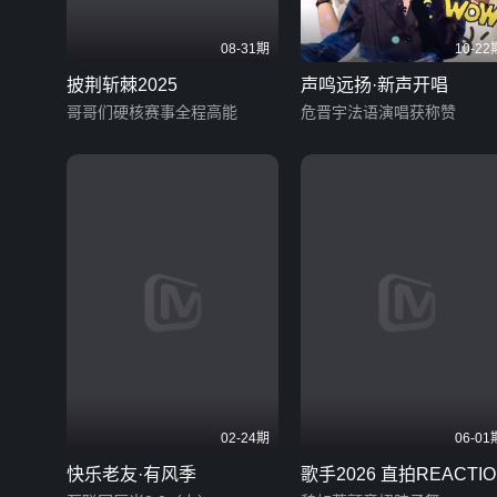
08-31期
10-22
披荆斩棘2025
声鸣远扬·新声开唱
哥哥们硬核赛事全程高能​​
危晋宇法语演唱获称赞
02-24期
06-01
快乐老友·有风季
歌手2026 直拍REACTIO