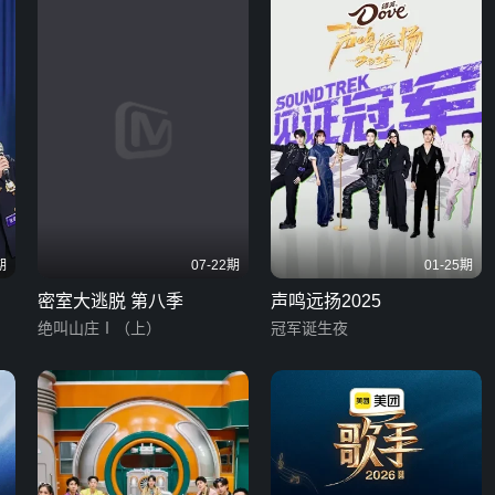
期
07-22期
01-25期
密室大逃脱 第八季
声鸣远扬2025
绝叫山庄Ⅰ（上）
冠军诞生夜