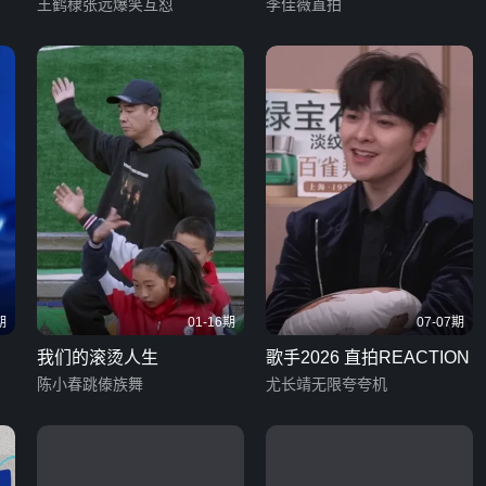
王鹤棣张远爆笑互怼
李佳薇直拍
期
01-16期
07-07期
我们的滚烫人生
歌手2026 直拍REACTION
陈小春跳傣族舞
尤长靖无限夸夸机