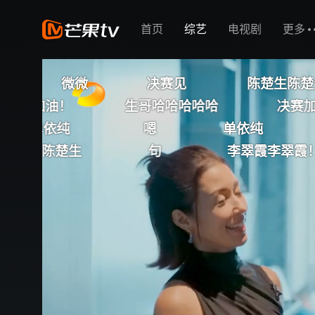
首页
综艺
电视剧
更多
决赛见
陈楚生陈楚生陈楚生陈楚生陈楚
生哥哈哈哈哈哈
决赛加油
！
嗯
单依纯
生哥生哥生哥
句
李翠霞李翠霞！！！
啊啊