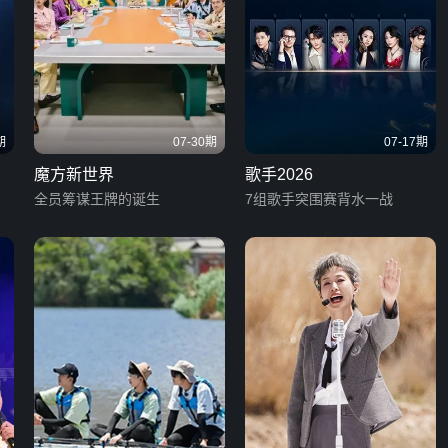
期
07-30期
07-17期
魔方新世界
歌手2026
全员筹谋王牌的诞生
7组歌手突围赛背水一战