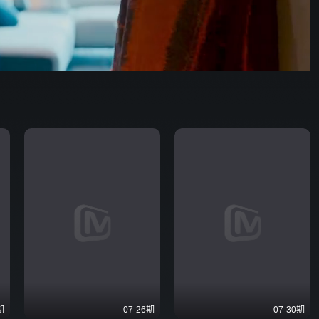
142:13
576P
倍速
发射
期
07-26期
07-30期