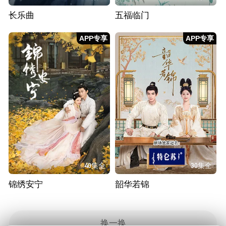
长乐曲
五福临门
APP专享
APP专享
40集全
30集全
锦绣安宁
韶华若锦
换一换