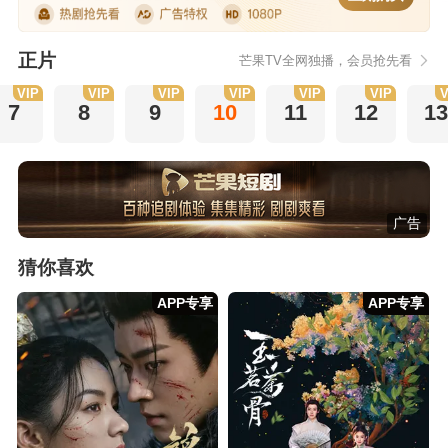
正片
芒果TV全网独播，会员抢先看
VIP
VIP
VIP
VIP
VIP
VIP
V
7
8
9
10
11
12
1
广告
猜你喜欢
APP专享
APP专享