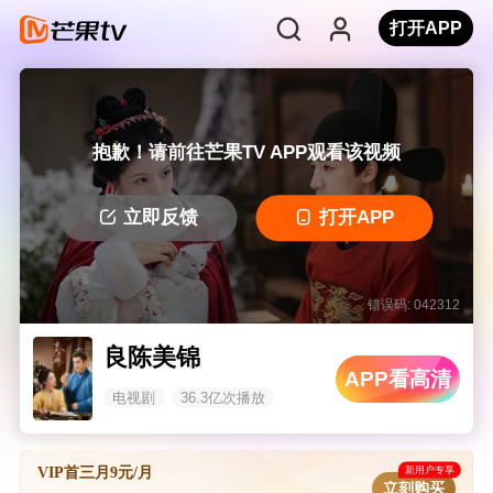
打开APP
抱歉！请前往芒果TV APP观看该视频
立即反馈
打开APP
错误码: 042312
良陈美锦
APP看高清
电视剧
36.3亿次播放
新用户专享
VIP首三月9元/月
立刻购买