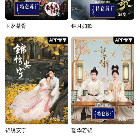
36集全
36集全
玉茗茶骨
锦月如歌
APP专享
APP专享
40集全
30集全
锦绣安宁
韶华若锦