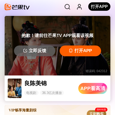
打开APP
抱歉！请前往芒果TV APP观看该视频
立即反馈
打开APP
错误码: 042312
良陈美锦
APP看高清
电视剧
36.3亿次播放
限时特惠
VIP畅享海量剧综
立刻购买