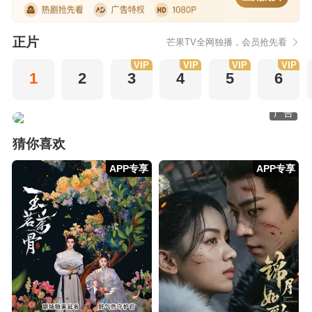
正片
芒果TV全网独播，会员抢先看
VIP
VIP
VIP
VIP
1
2
3
4
5
6
广告
猜你喜欢
APP专享
APP专享