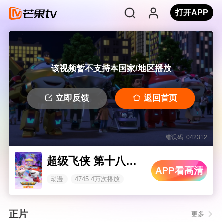
打开APP
该视频暂不支持本国家/地区播放
立即反馈
返回首页
错误码: 042312
超级飞侠 第十八季 无限合体
APP看高清
动漫
4745.4万次播放
正片
更多