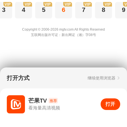
VIP
VIP
VIP
VIP
VIP
VIP
V
3
4
5
6
7
8
9
Copyright © 2006-2026 mgtv.com All Rights
Reserved
互联网出版许可证：新出网证（湘）字08号
打开方式
继续使用浏览器
芒果TV
推荐
打开
APP
1
看海量高清视频
打开APP
超清画质
评论
下载
分享