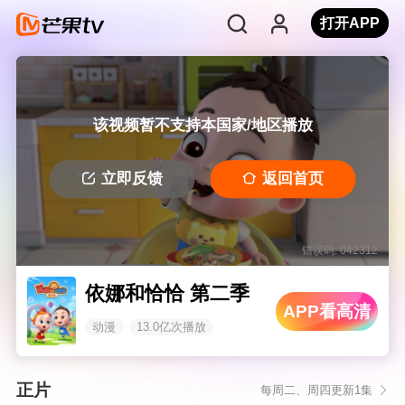
打开APP
该视频暂不支持本国家/地区播放
立即反馈
返回首页
错误码: 042312
依娜和恰恰 第二季
APP看高清
动漫
13.0亿次播放
正片
每周二、周四更新1集