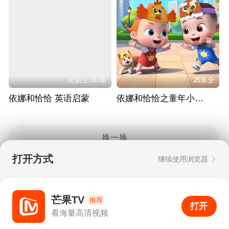
更新至103集
25集全
依娜和恰恰 英语启蒙
依娜和恰恰之童年小游戏
换一换
打开方式
继续使用浏览器
Copyright © 2006-2026 mgtv.com All Rights
Reserved
互联网出版许可证：新出网证（湘）字08号
芒果TV
推荐
打开
APP
0
看海量高清视频
打开APP
超清画质
评论
下载
分享