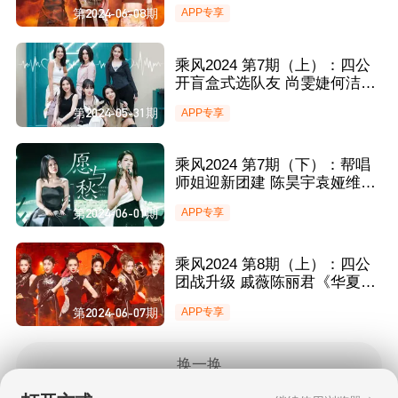
铃神级合作
第2024-06-08期
APP专享
乘风2024 第7期（上）：四公
开盲盒式选队友 尚雯婕何洁组
队唱跳
第2024-05-31期
APP专享
乘风2024 第7期（下）：帮唱
师姐迎新团建 陈昊宇袁娅维对
唱《愿与愁》
第2024-06-01期
APP专享
乘风2024 第8期（上）：四公
团战升级 戚薇陈丽君《华夏》
国风燃
第2024-06-07期
APP专享
换一换