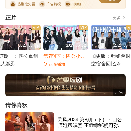
正片
更多
VIP
VIP
V
2025-05-02
2025-05-02
2025-05-
第7期上：四公重组
第7期下：四公小考
加更版：师姐跨时
抢人激烈
师姐投票
空宿舍回忆杀
正在播放
正在播放
正在播放
广告
猜你喜欢
乘风2024 第8期（下）：四公
师姐帮唱赛 王霏霏郑妮可孙夏