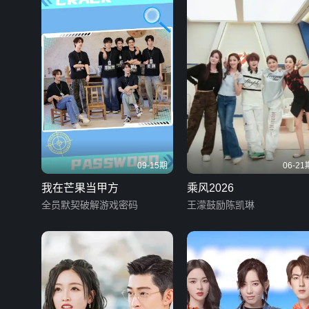
09-15期
06-21
我在芒果当甲方
乘风2026
全员默契破解游戏密码
王濛鼓励陈凯琳