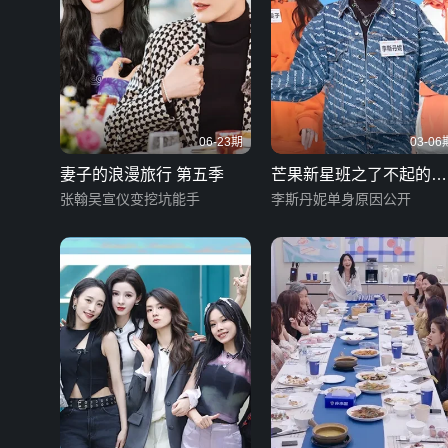
06-23期
03-06
妻子的浪漫旅行 第五季
芒果新星班之了不起的艺
张翰吴宣仪变挖坑能手
能
李斯丹妮单身原因公开