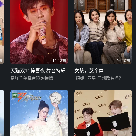
期
11-13期
04-10期
天猫双11惊喜夜 舞台特辑
女孩，芝个声
易烊千玺舞台限定特辑
“招娣”“亚男”们想改名吗？