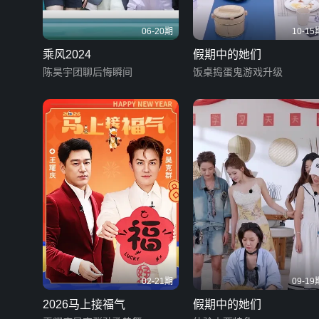
06-20期
10-15
乘风2024
假期中的她们
陈昊宇团聊后悔瞬间
饭桌捣蛋鬼游戏升级
02-21期
09-19
2026马上接福气
假期中的她们