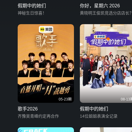
假期中的她们
你好，星期六 2026
神秘生日惊喜！
黄晓明王俊凯竞选分店店长
05-23期
08-13
歌手2026
假期中的她们
齐豫吴青峰约定再合作
14位姐姐表演全记录