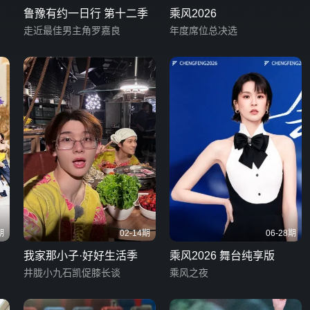
鲁豫有约一日行 第十二季
乘风2026
？
走近最佳男主角罗嘉良
年度席位总决选
期
02-14期
06-28期
我家那小子·好好生活季
乘风2026 舞台纯享版
井胧小九石凯促膝长谈
乘风之夜