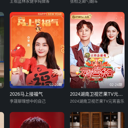
王祖蓝林永健李纯做客
张柏芝颠勺翻车
期
02-20期
02-24期
2026马上接福气
2024湖南卫视芒果TV元宵
李晟聊理想中的自己
喜乐会
2024湖南卫视芒果TV元宵喜乐