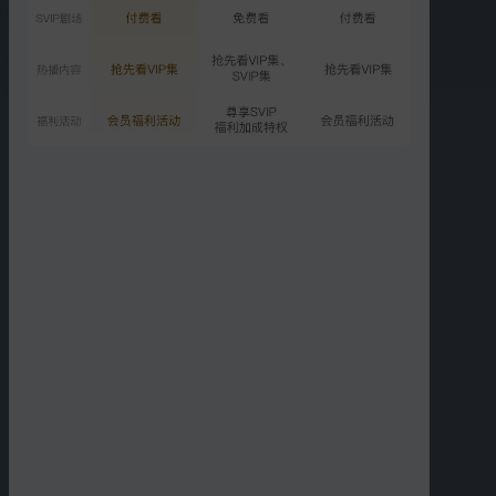
第4期下：八团抢全员晋级
名额
2.5亿次播放
2025-04-11
VIP
加更版：姐姐们抽象行为大
赏
2398.3万次播放
2025-04-13
更多选集
精彩短片
更多
›
04:08
04:08
马吟吟二公赛前秀独家直
黄英二公赛前秀独家直拍
拍