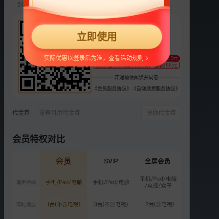
到期前自动续费22元/月，可随时取消。
选集
更多
22
2026
2025
2024
2023
2022
2021
更多
2020
立即使用
¥
正片
衍生
舞台纯享
训练室
支持
扫码支付
实际优惠以登录后为准，查看活动规则
至少减0.5元
正片
支付宝扫码随机立减，最高88元
第3期下：小考赛前秀双双
开通前请阅读并同意
来袭
《会员服务协议》
《自动续费服务协议》
2.5亿次播放
2025-04-04
代金券
没有可用代金券
兑换代金券
VIP
加更版：王珞丹谭薇合拍手
势舞
会员特权对比
2520.2万次播放
2025-04-06
正片
第4期上：二公1V1分组对
决
2.6亿次播放
2025-04-11
正片