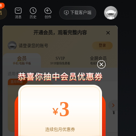
惠
下载客户端
员
消息
历史
创作
开通会员，观看完整内容
视频
讨论
·1534
老师而来，一路童行，你一定行。
请登录您的账号
登录
乘风2025
›
详情
加油
会员
SVIP
全屏会员
手机/电脑/平板
SVIP剧场免费看
电视端也能用
油
综艺
女性
音乐
竞演
适用手机/Pad/电脑
首月特惠
评论
收藏
下载
换设备看
736.3万分享
连续包月
连续包年
季
3
22
218
78
开通VIP会员
免前贴片广告，解锁会员权益
￥
¥
¥
¥
热剧抢先看
|
广告特权
|
1080P
22
立即开通
连续包月优惠券