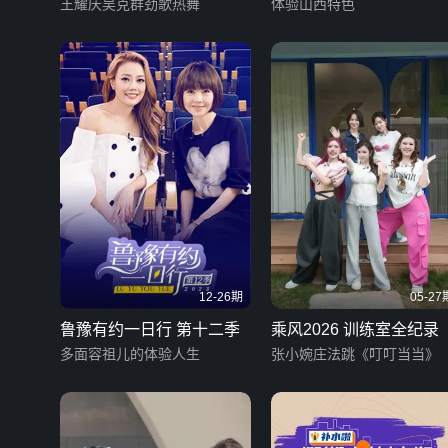
王耀庆吴克群劲歌热舞
体验山西特色
12-26期
05-27
鲁豫有约一日行 第十二季
乘风2026 训练室全纪录
多面容祖儿的体验人生
张小婉庄法跳《叮叮当当》