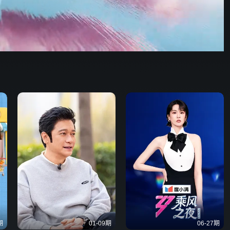
47:06
576P
倍速
发射
期
01-09期
06-27期