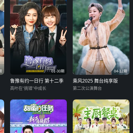
期
01-30期
04-12期
鲁豫有约一日行 第十二季
乘风2025 舞台纯享版
高叶在“挑错”中成长
第二次公演舞台