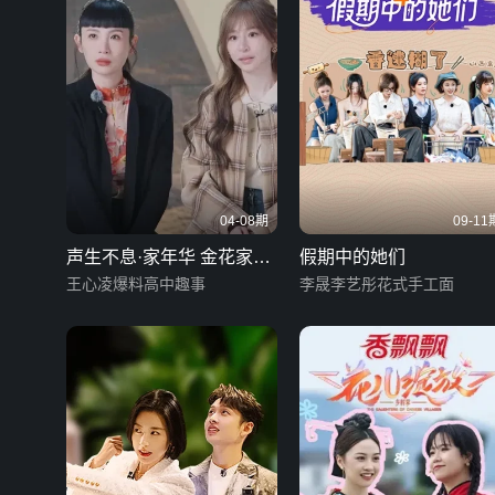
04-08期
09-11
声生不息·家年华 金花家庭
假期中的她们
录像带
王心凌爆料高中趣事
李晟李艺彤花式手工面