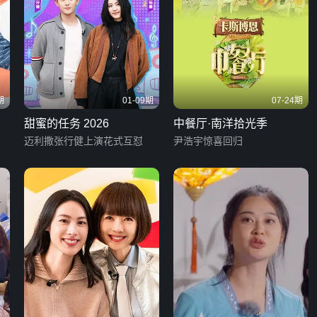
期
01-09期
07-24期
甜蜜的任务 2026
中餐厅·南洋拾光季
迈利撒张行健上演花式互怼
尹浩宇惊喜回归