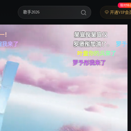
限时特
歌手2026
开通VIP会
你好，星期六
一！
王珞丹我来了
侯佩岑
罗予彤加油
第一
叶童叶童
吴宣仪吴宣仪
叶童叶童
为叶
中餐厅·南洋拾光季
婉我来了
罗予彤！！
小婉我来啦
小婉管乐
叶老师辛苦了。
吴宣仪加油！
罗予彤
罗予彤我来了
叶童
快乐老家
叶童你的兵来了
李晟加油加油加油
罗予彤我来了
罗予彤加油
加
野狗骨头
忙忙碌碌寻宝藏2
我们的宿舍·归心季
爸爸当家 第五季
密室大逃脱 第八季