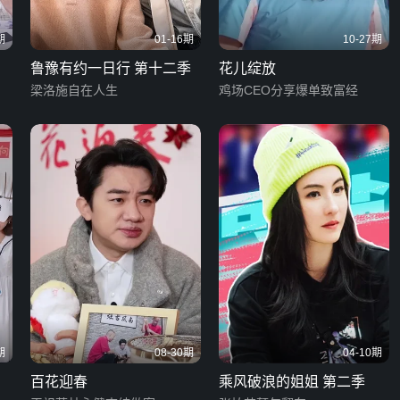
期
01-16期
10-27期
鲁豫有约一日行 第十二季
花儿绽放
梁洛施自在人生
鸡场CEO分享爆单致富经
期
08-30期
04-10期
百花迎春
乘风破浪的姐姐 第二季