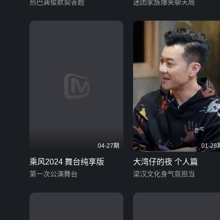
热巴龚俊默契答题
迷团家族爆笑聊天局
04-27期
01-28
乘风2024 舞台纯享版
大湾仔的夜 个人篇
第一次公演舞台
梁汉文化身气氛担当