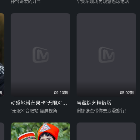
孙怡讲爱的升华
毕雯珺现场再现悠悠球绝活
期
09-13期
05-02期
动感地带芒果卡“无限X”巡
宝藏综艺精编版
回演唱会-合肥站
“无限X”合肥站 竖屏视角
谢娜张杰带你去浪漫旅行！