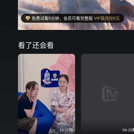
免费试看5分钟，会员可看完整版
VIP首月仅6元
00:16
弹
看了还会看
10-22期
04-15