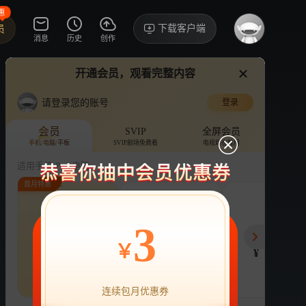
惠
下载客户端
员
消息
历史
创作
开通会员，观看完整内容
视频
讨论
·1856
予彤罗予彤
！！罗予彤！！！！！！！！
！阿姐！！！
请登录您的账号
登录
乘风2025
›
详情
！
会员
SVIP
全屏会员
手机/电脑/平板
SVIP剧场免费看
电视端也能用
综艺
女性
音乐
竞演
适用手机/Pad/电脑
首月特惠
评论
收藏
下载
换设备看
736.3万分享
连续包月
连续包年
季
3
22
218
78
开通VIP会员
免前贴片广告，解锁会员权益
￥
¥
¥
¥
热剧抢先看
|
广告特权
|
1080P
22
立即开通
连续包月优惠券