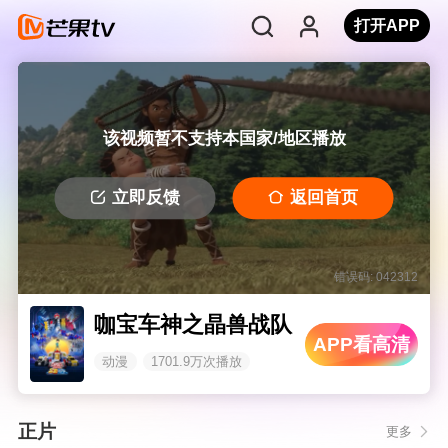
打开APP
该视频暂不支持本国家/地区播放
立即反馈
返回首页
错误码: 042312
咖宝车神之晶兽战队
APP看高清
动漫
1701.9万次播放
正片
更多