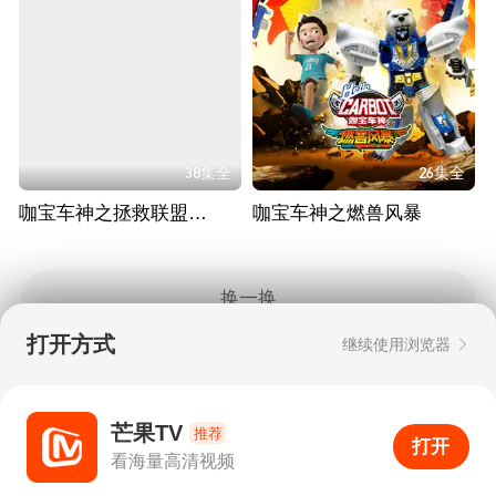
38集全
26集全
咖宝车神之拯救联盟（下）
咖宝车神之燃兽风暴
换一换
打开方式
继续使用浏览器
Copyright © 2006-2026 mgtv.com All Rights
Reserved
互联网出版许可证：新出网证（湘）字08号
芒果TV
推荐
打开
APP
0
看海量高清视频
打开APP
超清画质
评论
下载
分享