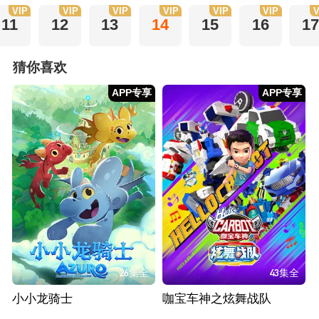
VIP
VIP
VIP
VIP
VIP
VIP
V
11
12
13
14
15
16
1
猜你喜欢
APP专享
APP专享
26集全
43集全
小小龙骑士
咖宝车神之炫舞战队