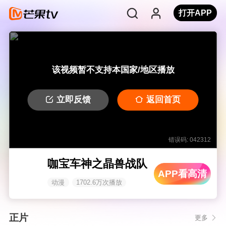
打开APP
该视频暂不支持本国家/地区播放
立即反馈
返回首页
错误码: 042312
咖宝车神之晶兽战队
APP看高清
动漫
1702.6万次播放
正片
更多