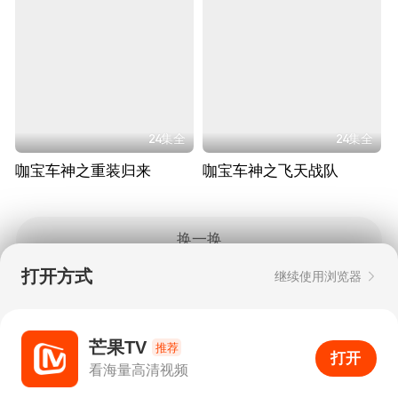
24集全
24集全
咖宝车神之重装归来
咖宝车神之飞天战队
换一换
打开方式
继续使用浏览器
Copyright © 2006-2026 mgtv.com All Rights
Reserved
互联网出版许可证：新出网证（湘）字08号
芒果TV
推荐
打开
APP
2
看海量高清视频
打开APP
超清画质
评论
下载
分享