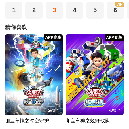
VIP
1
2
3
4
5
6
猜你喜欢
APP专享
APP专享
26集全
43集全
咖宝车神之时空守护
咖宝车神之炫舞战队