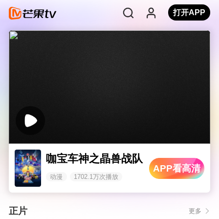
打开APP
咖宝车神之晶兽战队
APP看高清
动漫
1702.1万次播放
正片
更多