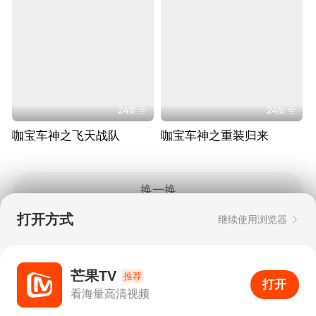
24集全
24集全
咖宝车神之飞天战队
咖宝车神之重装归来
换一换
打开方式
继续使用浏览器
Copyright © 2006-2026 mgtv.com All Rights
Reserved
互联网出版许可证：新出网证（湘）字08号
芒果TV
推荐
打开
APP
0
看海量高清视频
打开APP
超清画质
评论
下载
分享