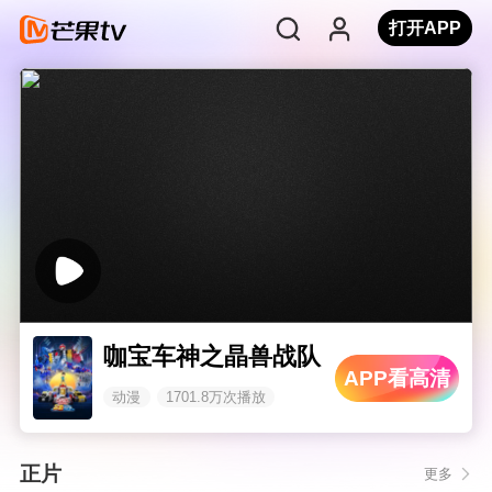
打开APP
咖宝车神之晶兽战队
APP看高清
动漫
1701.8万次播放
正片
更多