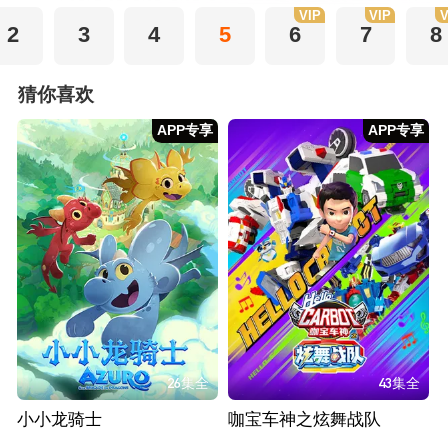
VIP
VIP
V
2
3
4
5
6
7
8
猜你喜欢
APP专享
APP专享
26集全
43集全
小小龙骑士
咖宝车神之炫舞战队