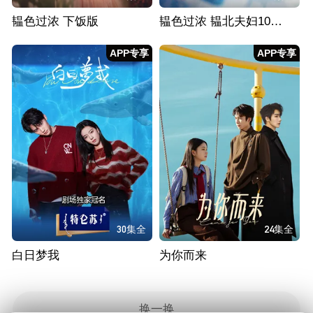
韫色过浓 下饭版
韫色过浓 韫北夫妇100%甜度版
APP专享
APP专享
30集全
24集全
白日梦我
为你而来
换一换