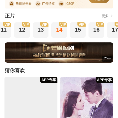
正片
更多
VIP
VIP
VIP
VIP
VIP
VIP
V
11
12
13
14
15
16
1
广告
猜你喜欢
APP专享
APP专享