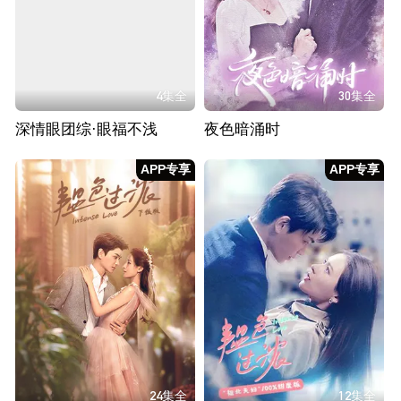
4集全
30集全
深情眼团综·眼福不浅
夜色暗涌时
APP专享
APP专享
24集全
12集全