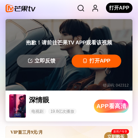
打开APP
抱歉！请前往芒果TV APP观看该视频
立即反馈
打开APP
错误码: 042312
深情眼
APP看高清
电视剧
19.8亿次播放
新用户专享
VIP首三月9元/月
立刻购买