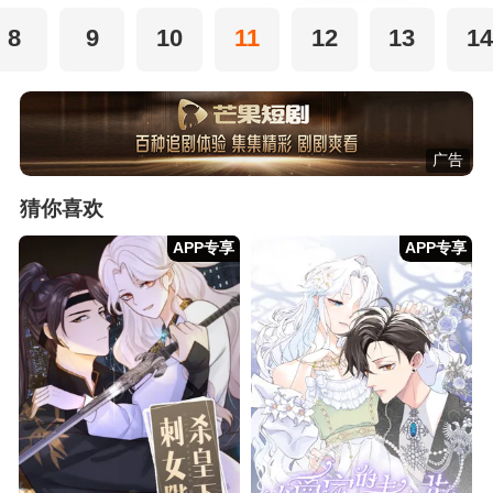
8
9
10
11
12
13
14
广告
猜你喜欢
APP专享
APP专享