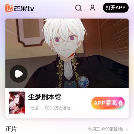
打开APP
尘梦剧本馆
APP看高清
动漫
563.6万次播放
正片
每周三10:00更新1集