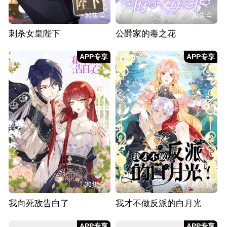
30集全
30集全
刺杀女皇陛下
公爵家的毒之花
APP专享
APP专享
30集全
60集全
我向死敌告白了
我才不做反派的白月光
APP专享
APP专享