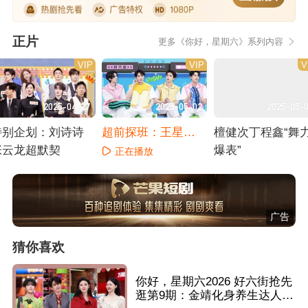
正片
更多《你好，星期六》系列内容
VIP
VIP
V
2025-04-27
2025-05-02
2025-05-
特别企划：刘诗诗
超前探班：王星越
檀健次丁程鑫“舞
张云龙超默契
敖瑞鹏高能PK
爆表”
正在播放
正在播放
正在播放
广告
猜你喜欢
你好，星期六2026 好六街抢先
逛第9期：金靖化身养生达人暖