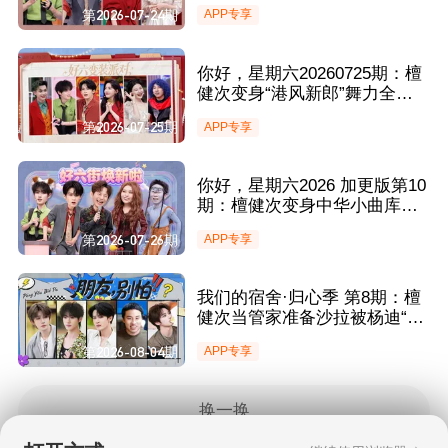
心提醒章若楠 泡沫池作战檀健
第2026-07-24期
APP专享
次只求体面下班
你好，星期六20260725期：檀
健次变身“港风新郎”舞力全开
丁程鑫小魔术轻松“拿捏”章若
第2026-07-25期
APP专享
楠金靖
你好，星期六2026 加更版第10
期：檀健次变身中华小曲库获
全场MVP 魔性舞蹈登场金靖章
第2026-07-26期
APP专享
若楠不停爆灯
我们的宿舍·归心季 第8期：檀
健次当管家准备沙拉被杨迪“吐
槽”？ 宿舍全员畅聊“朋克养生”
第2026-08-04期
APP专享
换一换