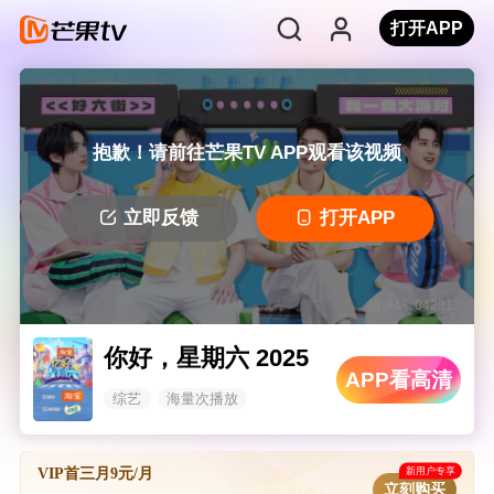
打开APP
抱歉！请前往芒果TV APP观看该视频
立即反馈
打开APP
错误码: 042312
你好，星期六 2025
APP看高清
综艺
海量次播放
新用户专享
VIP首三月9元/月
立刻购买