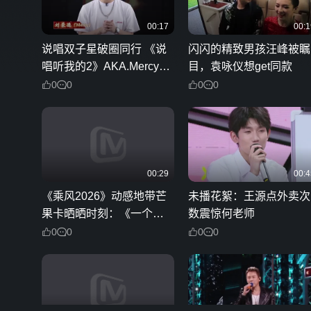
00:17
00:1
说唱双子星破圈同行 《说
闪闪的精致男孩汪峰被瞩
唱听我的2》AKA.Mercy请
目，袁咏仪想get同款
赐教！
0
0
0
0
00:29
00:4
《乘风2026》动感地带芒
未播花絮：王源点外卖次
果卡晒晒时刻：《一个人
数震惊何老师
想着一个人》曾沛慈
0
0
0
0