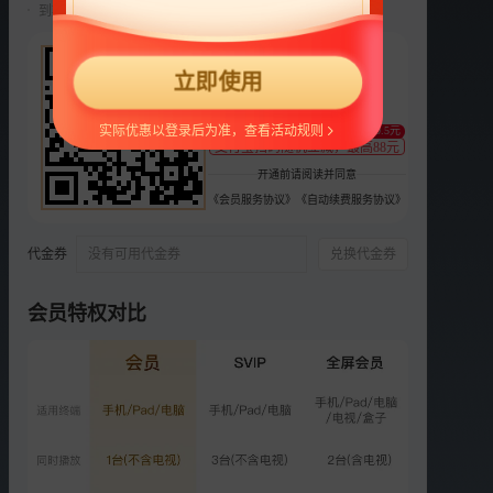
到期前自动续费22元/月，可随时取消。
选集
更多
22
2025年
2024年
2023年
2022年
2021年
立即使用
¥
支持
扫码支付
《我和我的年度对谈》用户
实际优惠以登录后为准，查看活动规则
至少减0.5元
支付宝扫码随机立减，最高88元
篇
1.2万次播放
开通前请阅读并同意
2025-12-31
《会员服务协议》
《自动续费服务协议》
陶喆金曲串烧嗨翻全场
代金券
没有可用代金券
兑换代金券
7.3万次播放
2025-12-30
会员特权对比
黄景瑜磁性嗓音魅力满分
6.7万次播放
2025-12-30
苏醒沉浸演唱深情动听