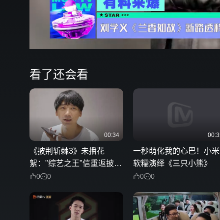
00:17
弹
看了还会看
00:34
00:3
《披荆斩棘3》未播花
一秒萌化我的心巴！小米
絮："综艺之王"信重返披荆
软糯演绎《三只小熊》
斩棘舞台 郑钧表示将全力
0
0
0
0
支持！