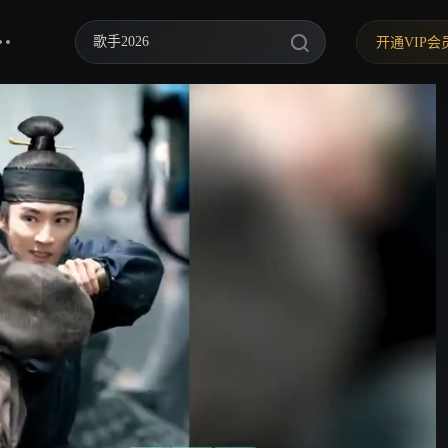
歌手2026
开通VIP会
你好，星期六
中餐厅·南洋拾光季
快乐老家
野狗骨头
忙忙碌碌寻宝藏2
我们的宿舍·归心季
爸爸当家 第五季
密室大逃脱 第八季