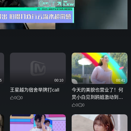
00:37
576P
倍速
发射
5
00:10
00:41
王星越为宿舍举牌打call
今天的美貌也营业了！何
炅小白见到鸥姐激动到跳
0
0
跃，连车都被震动了
0
0