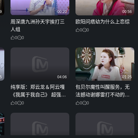
9
00:20
00:56
周深唐九洲孙天宇挨打三
欧阳问痞幼为什么上恋综
人组
0
0
0
0
5
04:06
01:25
纯享版：郑云龙＆阿云嘎
包贝尔魔性叫醒服务，无
《我属于我自己》 超强的
法撼动谢娜雷打不动的婴
表现力完美搭档
儿般睡眠
0
0
0
0