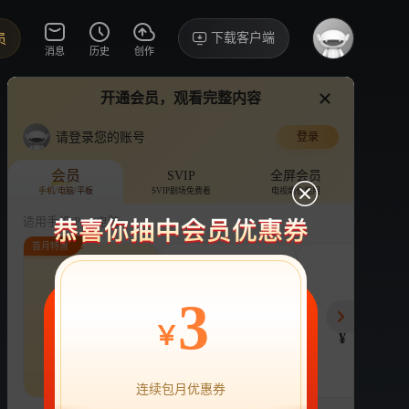
下载客户端
员
消息
历史
创作
开通会员，观看完整内容
视频
讨论
请登录您的账号
登录
芒果捞星闻 2025
›
详情
会员
SVIP
全屏会员
手机/电脑/平板
SVIP剧场免费看
电视端也能用
综艺
明星趣事
明星拍摄
适用手机/Pad/电脑
首月特惠
评论
收藏
下载
换设备看
2.9万分享
连续包月
连续包年
季
3
22
218
78
VIP畅享海量剧综
VIP畅享海量剧综
￥
¥
¥
¥
热剧抢先看
|
广告特权
|
1080P
22
立即购买
连续包月优惠券