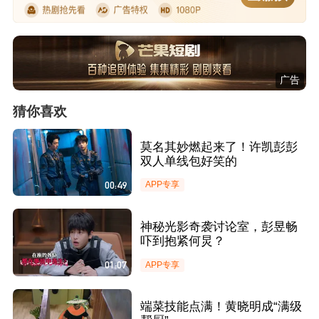
广告
猜你喜欢
莫名其妙燃起来了！许凯彭彭
双人单线包好笑的
00:49
APP专享
神秘光影奇袭讨论室，彭昱畅
吓到抱紧何炅？
01:07
APP专享
端菜技能点满！黄晓明成“满级