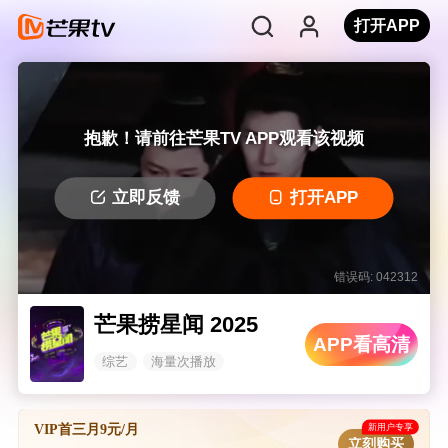
打开APP
抱歉！请前往芒果TV APP观看该视频
立即反馈
打开APP
错误码: 042312
芒果捞星闻 2025
APP看高清
综艺
海量次播放
新用户专享
VIP首三月9元/月
立刻购买