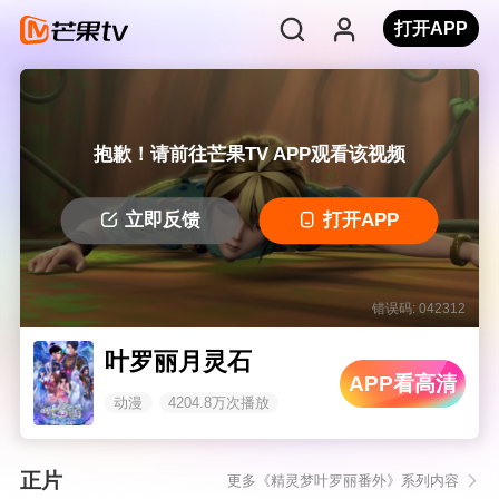
打开APP
抱歉！请前往芒果TV APP观看该视频
立即反馈
打开APP
错误码: 042312
叶罗丽月灵石
APP看高清
动漫
4204.8万次播放
正片
更多《精灵梦叶罗丽番外》系列内容