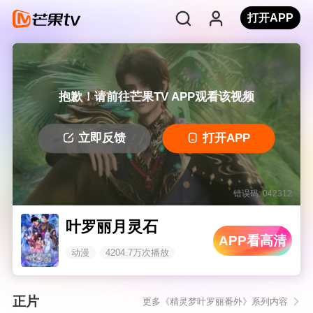
打开APP
抱歉！请前往芒果TV APP观看该视频
立即反馈
打开APP
错误码: 042312
叶罗丽月灵石
APP看高清
动漫
4204.7万次播放
正片
更多《精灵梦叶罗丽番外》系列内容