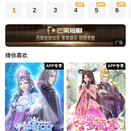
VIP
VIP
VIP
1
2
3
4
5
6
广告
猜你喜欢
APP专享
APP专享