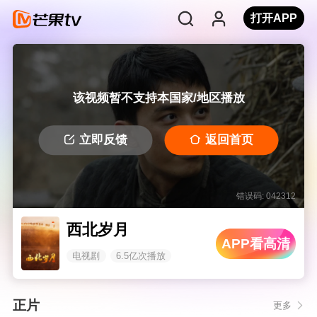
打开APP
该视频暂不支持本国家/地区播放
立即反馈
返回首页
错误码: 042312
西北岁月
APP看高清
电视剧
6.5亿次播放
正片
更多