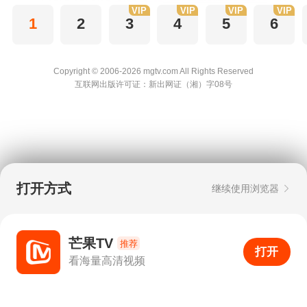
VIP
VIP
VIP
VIP
1
2
3
4
5
6
Copyright © 2006-2026 mgtv.com All Rights
Reserved
互联网出版许可证：新出网证（湘）字08号
打开方式
继续使用浏览器
芒果TV
推荐
打开
APP
140
看海量高清视频
打开APP
超清画质
评论
下载
分享