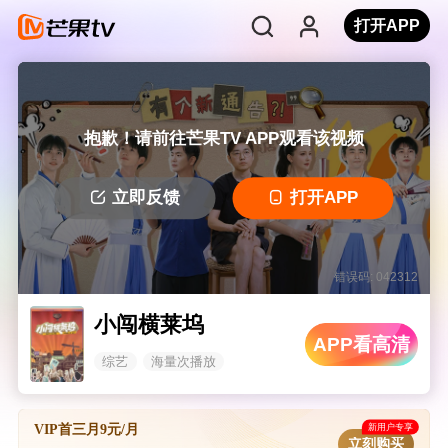
打开APP
抱歉！请前往芒果TV APP观看该视频
立即反馈
打开APP
错误码: 042312
小闯横莱坞
APP看高清
综艺
海量次播放
新用户专享
VIP首三月9元/月
立刻购买