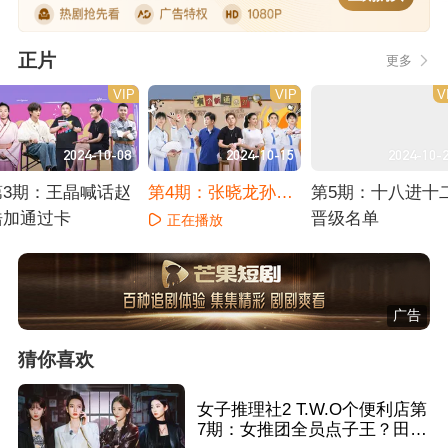
正片
更多
VIP
VIP
V
2024-10-08
2024-10-15
2024-10-
第3期：王晶喊话赵
第4期：张晓龙孙茜
第5期：十八进十
浩加通过卡
惊喜助阵
晋级名单
正在播放
正在播放
正在播放
广告
猜你喜欢
女子推理社2 T.W.O个便利店第
7期：女推团全员点子王？田曦