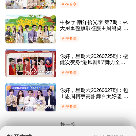
慰 尹浩宇惊喜回归助力营业
第2026-07-24期
APP专享
中餐厅·南洋拾光季 第7期：林
大厨重整旗鼓征服主厨餐桌 王
俊凯手动维持鸡舍秩序引爆笑
第2026-07-31期
APP专享
你好，星期六20260725期：檀
健次变身“港风新郎”舞力全开
丁程鑫小魔术轻松“拿捏”章若
第2026-07-25期
APP专享
楠金靖
你好，星期六20260627期：包
上恩周柯宇高甜舞台太好嗑 吴
宣仪喻言合作舞台引爆回忆杀
第2026-06-27期
APP专享
换一换