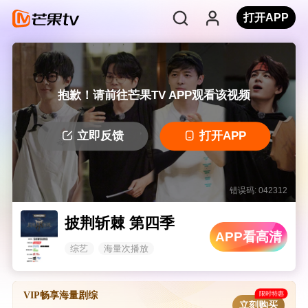
打开APP
抱歉！请前往芒果TV APP观看该视频
立即反馈
打开APP
错误码: 042312
披荆斩棘 第四季
APP看高清
综艺
海量次播放
限时特惠
VIP畅享海量剧综
立刻购买