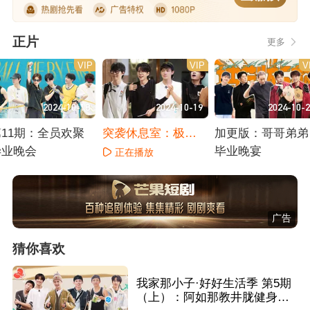
正片
更多
VIP
VIP
V
2024-10-18
2024-10-19
2024-10-
第11期：全员欢聚
突袭休息室：极速
加更版：哥哥弟弟
毕业晚会
赛车挑战赛
毕业晚宴
正在播放
正在播放
正在播放
广告
猜你喜欢
我家那小子·好好生活季 第5期
（上）：阿如那教井胧健身惨