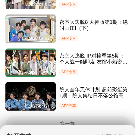
遭滑铁卢 唐九洲父子延吉旅行
第2025-01-04期
APP专享
笑料不断
密室大逃脱8 大神版第1期：绝
叫山庄Ⅰ（下）
第2026-07-22期
APP专享
密室大逃脱 IP对撞季第5期：
个人战一触即发 友谊小船说翻
就翻？
第2023-10-11期
APP专享
院人全年无休计划 超前彩蛋第
1期：院人集结日不落公馆高能
不断 火树文韬本色出演?
第2023-04-21期
APP专享
换一换