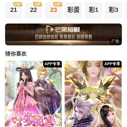
VIP
VIP
VIP
21
22
23
彩蛋
彩1
彩3
广告
猜你喜欢
APP专享
APP专享