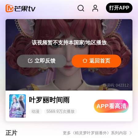
打开APP
该视频暂不支持本国家/地区播放
立即反馈
返回首页
错误码: 042312
叶罗丽时间雨
APP看高清
动漫
5569.9万次播放
正片
更多《精灵梦叶罗丽番外》系列内容