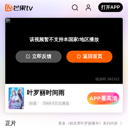
打开APP
该视频暂不支持本国家/地区播放
立即反馈
返回首页
错误码: 042312
叶罗丽时间雨
APP看高清
动漫
5569.8万次播放
正片
更多《精灵梦叶罗丽番外》系列内容