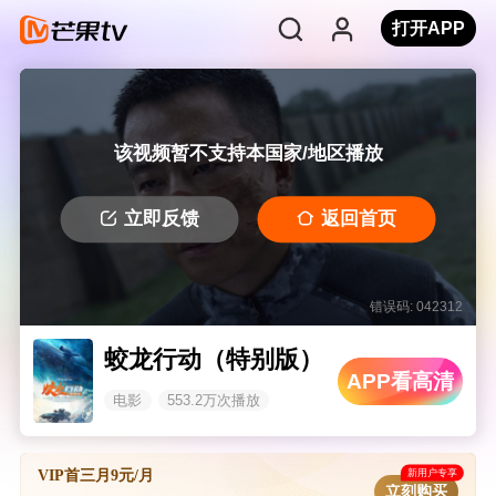
打开APP
该视频暂不支持本国家/地区播放
立即反馈
返回首页
错误码: 042312
蛟龙行动（特别版）
APP看高清
电影
553.2万次播放
新用户专享
VIP首三月9元/月
立刻购买