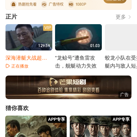
正片
更多
VIP
129:59
01:03
深海潜艇大战超燃
“龙鲸号”遭鱼雷攻
蛟龙小队在受
超热血
击，舰艇动力失效
艇内与敌人短
正在播放
接
正在播放
正在播放
广告
猜你喜欢
APP专享
APP专享