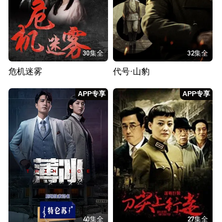
30集全
32集全
危机迷雾
代号·山豹
APP专享
APP专享
40集全
27集全