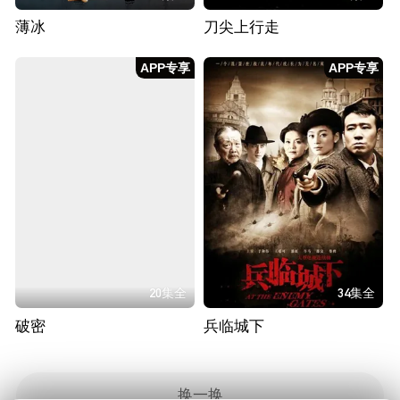
薄冰
刀尖上行走
APP专享
APP专享
20集全
34集全
破密
兵临城下
换一换