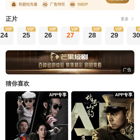
正片
更多
VIP
VIP
VIP
VIP
VIP
VIP
V
24
25
26
27
28
29
30
广告
猜你喜欢
APP专享
APP专享