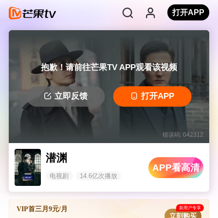
打开APP
抱歉！请前往芒果TV APP观看该视频
立即反馈
打开APP
错误码: 042312
潜渊
APP看高清
电视剧
14.6亿次播放
新用户专享
VIP首三月9元/月
立刻购买