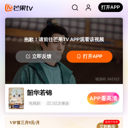
打开APP
抱歉！请前往芒果TV APP观看该视频
立即反馈
打开APP
错误码: 042312
韶华若锦
APP看高清
电视剧
22.1亿次播放
新用户专享
VIP首三月9元/月
立刻购买