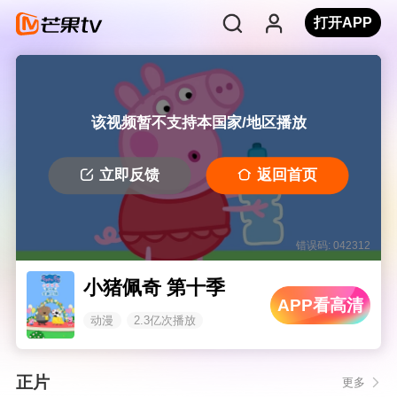
打开APP
该视频暂不支持本国家/地区播放
立即反馈
返回首页
错误码: 042312
小猪佩奇 第十季
APP看高清
动漫
2.3亿次播放
正片
更多