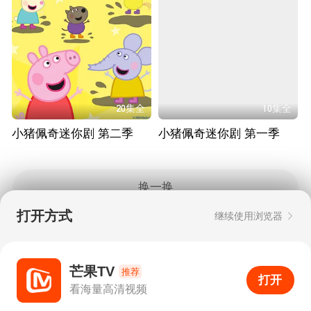
20集全
10集全
小猪佩奇迷你剧 第二季
小猪佩奇迷你剧 第一季
换一换
打开方式
继续使用浏览器
Copyright © 2006-2026 mgtv.com All Rights
Reserved
互联网出版许可证：新出网证（湘）字08号
芒果TV
推荐
打开
APP
20
看海量高清视频
打开APP
超清画质
评论
下载
分享