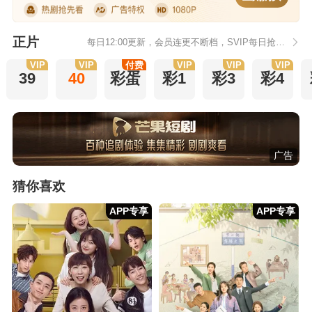
正片
每日12:00更新，会员连更不断档，SVIP每日抢先看1集。
VIP
VIP
付费
VIP
VIP
VIP
39
40
彩蛋
彩1
彩3
彩4
广告
猜你喜欢
APP专享
APP专享