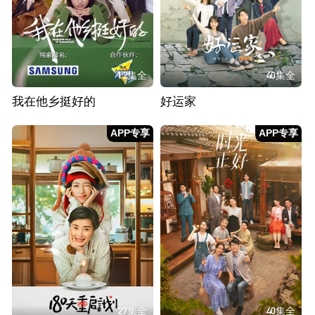
12集全
40集全
我在他乡挺好的
好运家
APP专享
APP专享
27集全
40集全