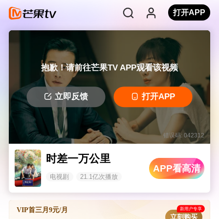
打开APP
抱歉！请前往芒果TV APP观看该视频
立即反馈
打开APP
错误码: 042312
时差一万公里
APP看高清
电视剧
21.1亿次播放
新用户专享
VIP首三月9元/月
立刻购买