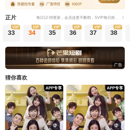
正片
每日12:00更新，会员连更不断档，SVIP每日抢先看1集。
VIP
VIP
VIP
VIP
VIP
VIP
33
34
35
36
37
38
广告
猜你喜欢
APP专享
APP专享