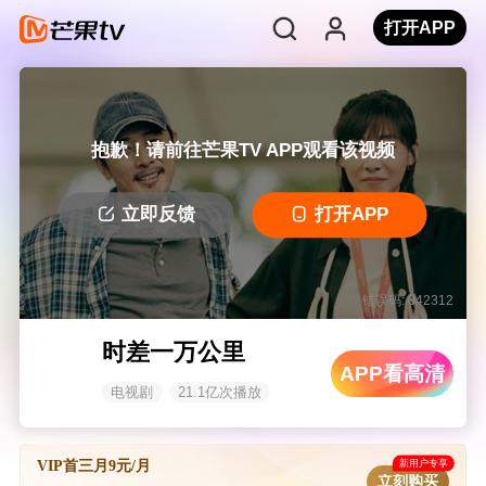
打开APP
抱歉！请前往芒果TV APP观看该视频
立即反馈
打开APP
错误码: 042312
时差一万公里
APP看高清
电视剧
21.1亿次播放
新用户专享
VIP首三月9元/月
立刻购买