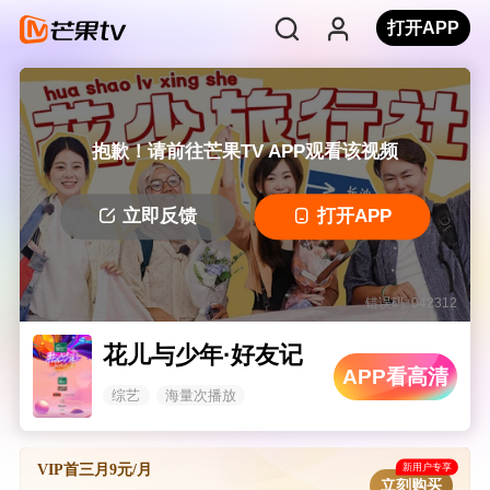
打开APP
抱歉！请前往芒果TV APP观看该视频
立即反馈
打开APP
错误码: 042312
花儿与少年·好友记
APP看高清
综艺
海量次播放
新用户专享
VIP首三月9元/月
立刻购买