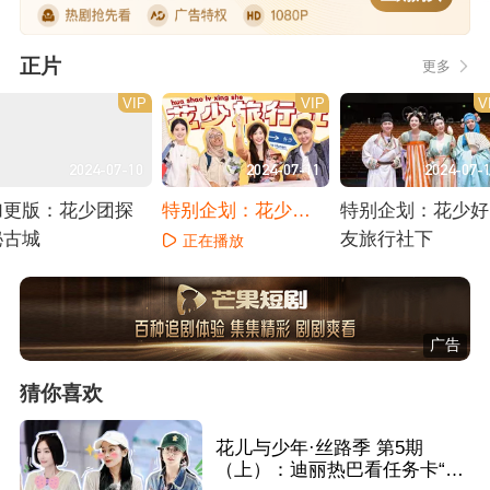
正片
更多
VIP
VIP
V
2024-07-10
2024-07-11
2024-07-
加更版：花少团探
特别企划：花少好
特别企划：花少好
秘古城
友旅行社上
友旅行社下
正在播放
正在播放
正在播放
广告
猜你喜欢
花儿与少年·丝路季 第5期
（上）：迪丽热巴看任务卡“一