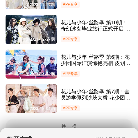
秒变脸”？花少团小考押题演
第2023-11-22期
APP专享
我！
花儿与少年·丝路季 第10期：
奇幻冰岛毕业旅行正式开启 花
少团换装全员“返祖”？
第2023-12-27期
APP专享
花儿与少年·丝路季 第6期：花
少团国际汇演惊艳亮相 皮划艇
全员加速各显身手
第2023-11-29期
APP专享
花儿与少年·丝路季 第7期：全
员游学佩列沙茨大桥 花少团与
建设者欢度中秋佳节
第2023-12-06期
APP专享
换一换