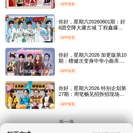
丁程鑫小魔术轻松“拿捏”章若
第2026-07-25期
APP专享
楠金靖
你好，星期六20260801期：好
6团空降大庸古城 丁程鑫爆笑
模仿孙悟空经典台词
第2026-08-01期
APP专享
你好，星期六2026 加更版第10
期：檀健次变身中华小曲库获
全场MVP 魔性舞蹈登场金靖章
第2026-07-26期
APP专享
若楠不停爆灯
你好，星期六2026 特别企划第
27期：周笔畅见招拆招现场化
解尴尬 许凯捣乱游戏锁定“甜
第2026-08-02期
APP专享
椒”之位
换一换