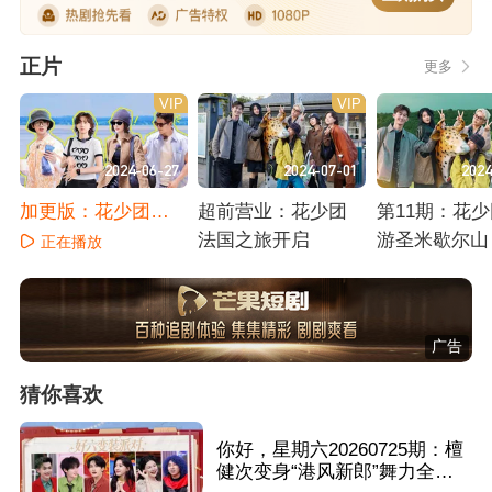
正片
更多
VIP
VIP
2024-06-27
2024-07-01
2024
加更版：花少团打
超前营业：花少团
第11期：花
卡3D展览
法国之旅开启
游圣米歇尔山
正在播放
正在播放
正在播放
广告
猜你喜欢
你好，星期六20260725期：檀
健次变身“港风新郎”舞力全开