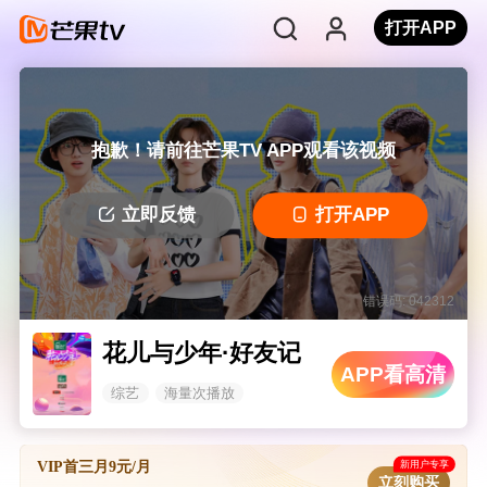
打开APP
抱歉！请前往芒果TV APP观看该视频
立即反馈
打开APP
错误码: 042312
花儿与少年·好友记
APP看高清
综艺
海量次播放
新用户专享
VIP首三月9元/月
立刻购买