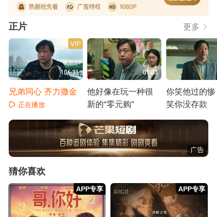
正片
更多
VIP
106:31
01:03
兄弟同心 齐力撒金
他好像在玩一种很
你笑他过的惨
新的“零元购”
笑你没存款
正在播放
正在播放
正在播放
广告
猜你喜欢
APP专享
APP专享