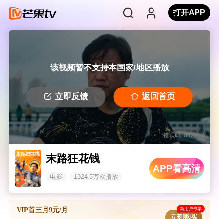
打开APP
该视频暂不支持本国家/地区播放
立即反馈
返回首页
错误码: 042312
末路狂花钱
APP看高清
电影
1324.5万次播放
新用户专享
VIP首三月9元/月
立刻购买